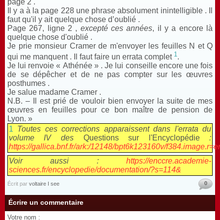
page 2 .
Il y a à la page 228 une phrase absolument inintelligible . Il
faut qu'il y ait quelque chose d’oublié .
Page 267, ligne 2 ,
excepté ces années
, il y a encore là
quelque chose d'oublié .
Je prie monsieur Cramer de m'envoyer les feuilles N et Q
1
qui me manquent . Il faut faire un errata complet
.
Je lui renvoie « Athénée » . Je lui conseille encore une fois
de se dépêcher et de ne pas compter sur les œuvres
posthumes .
Je salue madame Cramer .
N.B. – Il est prié de vouloir bien envoyer la suite de mes
œuvres en feuilles pour ce bon maître de pension de
Lyon. »
1
Toutes ces corrections apparaissent dans l'errata du
volume IV des
Questions sur l'Encyclopédie
:
https://gallica.bnf.fr/ark:/12148/bpt6k123160v/f384.image.r=e
Voir aussi :
https://enccre.academie-
sciences.fr/encyclopedie/documentation/?s=114&
0
Écrit par
voltaire I see
Écrire un commentaire
Votre nom :