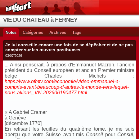
VIE DU CHATEAU à FERNEY
Notes
Catégories
Archives
Tags
Je lui conseille encore une fois de se dépêcher et de ne pas
compter sur les œuvres posthumes
03/07/2026
... Ainsi penserait, à propos d'Emmanuel Macron, l'
ancien
président du Conseil européen et ancien Premier ministre
belge Charles Michels :
https://www.bfmtv.com/economie/video-emmanuel-a-
compris-avant-beaucoup-d-autres-le-monde-vers-lequel-
nous-allions_VN-202606190477.html
« A Gabriel Cramer
à Genève
[décembre 1770]
En relisant les feuilles du quatrième tome, je me suis
aperçu que votre Suisse avait mis
Conseil
pour
Consul
,