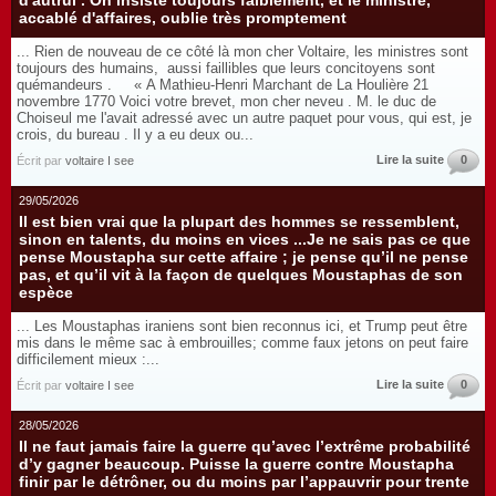
d'autrui . On insiste toujours faiblement, et le ministre,
accablé d'affaires, oublie très promptement
... Rien de nouveau de ce côté là mon cher Voltaire, les ministres sont
toujours des humains, aussi faillibles que leurs concitoyens sont
quémandeurs . « A Mathieu-Henri Marchant de La Houlière 21
novembre 1770 Voici votre brevet, mon cher neveu . M. le duc de
Choiseul me l'avait adressé avec un autre paquet pour vous, qui est, je
crois, du bureau . Il y a eu deux ou...
Lire la suite
0
Écrit par
voltaire I see
29/05/2026
Il est bien vrai que la plupart des hommes se ressemblent,
sinon en talents, du moins en vices ...Je ne sais pas ce que
pense Moustapha sur cette affaire ; je pense qu’il ne pense
pas, et qu’il vit à la façon de quelques Moustaphas de son
espèce
... Les Moustaphas iraniens sont bien reconnus ici, et Trump peut être
mis dans le même sac à embrouilles; comme faux jetons on peut faire
difficilement mieux :...
Lire la suite
0
Écrit par
voltaire I see
28/05/2026
Il ne faut jamais faire la guerre qu’avec l’extrême probabilité
d’y gagner beaucoup. Puisse la guerre contre Moustapha
finir par le détrôner, ou du moins par l’appauvrir pour trente