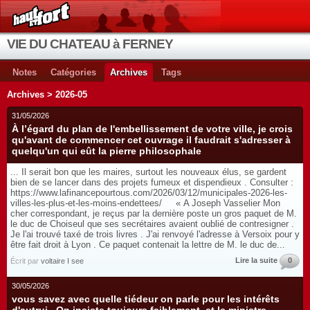
VIE DU CHATEAU à FERNEY
Notes
Catégories
Archives
Tags
Archives > 2026-05
31/05/2026
À l’égard du plan de l'embellissement de votre ville, je crois
qu'avant de commencer cet ouvrage il faudrait s'adresser à
quelqu'un qui eût la pierre philosophale
... Il serait bon que les maires, surtout les nouveaux élus, se gardent
bien de se lancer dans des projets fumeux et dispendieux . Consulter :
https://www.lafinancepourtous.com/2026/03/12/municipales-2026-les-
villes-les-plus-et-les-moins-endettees/ « A Joseph Vasselier Mon
cher correspondant, je reçus par la dernière poste un gros paquet de M.
le duc de Choiseul que ses secrétaires avaient oublié de contresigner .
Je l'ai trouvé taxé de trois livres . J'ai renvoyé l'adresse à Versoix pour y
être fait droit à Lyon . Ce paquet contenait la lettre de M. le duc de...
Lire la suite
0
Écrit par
voltaire I see
30/05/2026
vous savez avec quelle tiédeur on parle pour les intérêts