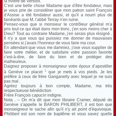
la rivière de Versoix.
C'est une belle chose Madame que d'être fondateur, mais
je vous prie de considérer que mon patron saint François
d'Assise a été fondateur aussi, et qu'il a nourri plus de
fainéants que M. l'abbé Terray n'en ruine.
Pensez-vous que si monsieur le contrôleur général m'a
pris tout ce qui était dans mon tronc, j'en sois moins cher à
Dieu? Tout au contraire Madame, j'en serais plus résigné .
Il n'y a que vous qui puissiez me donner de mauvaises
pensées si j'avais l'honneur de vous faire ma cour.
En attendant que vous me damniez, j'ose vous supplier de
faire votre métier, et de satisfaire votre passion favorite
c'est-à-dire, de faire du bien et de protéger des
malheureux.
Daignez proposer à monseigneur votre époux d’apostiller
1
à Genève ce placet
que je mets à vos pieds. Je les
préfère à ceux de frère Ganganelly avec lequel je ne suis
pas mal .
Agréez toujours à bon compte, Madame, ma très
respectueuse bénédiction
Frère François capucin indigne.
Nota . – On m'a dit que mon libraire Cramer, député de
Genève s'appelle le BARON PHILIBERT, il est bon que
monseigneur le sache afin qu'il n'y ait point d'équivoque.
Philibert
est son nom de baptême et vous savez quelle