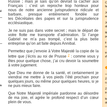
Russie ; mais je sais qu’on devrait la cacher aux
C
Français : c’est un reproche trop honteux pour
fa
nous de notre ancienne jurisprudence ridicule et
si
J
barbare, presque entièrement fondée sur
e
les Décrétales des papes et sur la jurisprudence
ecclésiastique.
J
d
Je ne suis pas dans votre secret ; mais le départ de
M
votre flotte me transporte d’admiration. Si l’ange
p
Gabriel ne m’a pas trompé, c’est la plus belle
i
entreprise qu’on ait faite depuis Annibal.
c
Permettez que j’envoie à Votre Majesté la copie de la
tr
2
lettre que j’écris au roi de Prusse
: comme vous y
d'
êtes pour quelque chose, j’ai cru devoir la soumettre
à votre jugement.
Que Dieu me donne de la santé, et certainement je
viendrai me mettre à vos pieds l’été prochain pour
Z
quelques jours, ou même pour quelques heures, si je
c
ne puis mieux faire.
le
Z
t
Que Notre Majesté impériale pardonne au désordre
de ma joie, et agrée le profond respect d’un cœur
l
plein de vous.
d