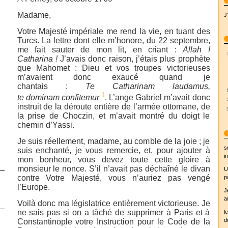
Madame,
J
Votre Majesté impériale me rend la vie, en tuant des
Turcs. La lettre dont elle m’honore, du 22 septembre,
me fait sauter de mon lit, en criant :
Allah !
Catharina !
J’avais donc raison, j’étais plus prophète
que Mahomet : Dieu et vos troupes victorieuses
m’avaient donc exaucé quand je
chantais :
Te Catharinam laudamus,
1
te dominam confitemur
. L’ange Gabriel m’avait donc
instruit de la déroute entière de l’armée ottomane, de
la prise de Choczin, et m’avait montré du doigt le
chemin d’Yassi.
Je suis réellement, madame, au comble de la joie ; je
s
suis enchanté, je vous remercie, et, pour ajouter à
in
mon bonheur, vous devez toute cette gloire à
monsieur le nonce. S’il n’avait pas déchaîné le divan
U
contre Votre Majesté, vous n’auriez pas vengé
p
l’Europe.
J
a
Voilà donc ma législatrice entièrement victorieuse. Je
ne sais pas si on a tâché de supprimer à Paris et à
l
d
Constantinople votre Instruction pour le Code de la