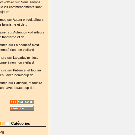
ovevoltaire
sur
Nous savons
ue les commencements sont
oujours...
ames
sur
Autant on voit ailleurs
e fanatisme et de...
avier
sur
Autant on voit ailleurs
e fanatisme et de...
ames
sur
La caducité n'est
onne à rien ; un vieillard...
ndre
sur
La caducité n'est
onne à rien ; un vieillard...
e/1769/Lettre_7702
ndre
sur
Patience, et tout ira
ien , avec beaucoup de...
ames
sur
Patience, et tout ira
ien , avec beaucoup de...
Catégories
log