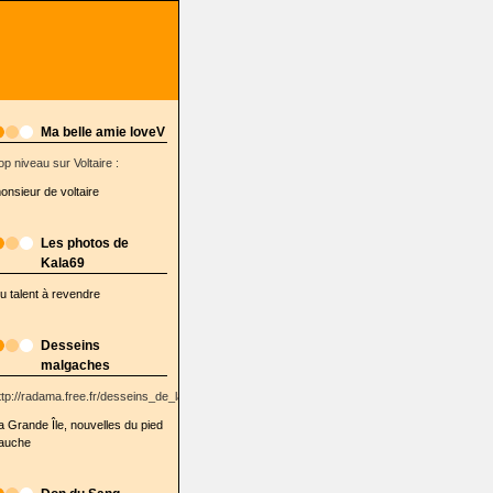
Ma belle amie loveV
op niveau sur Voltaire :
onsieur de voltaire
Les photos de
Kala69
u talent à revendre
Desseins
malgaches
ttp://radama.free.fr/desseins_de_la_semaine/
a Grande Île, nouvelles du pied
auche