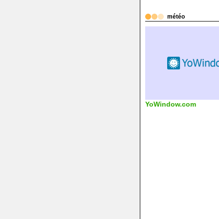
météo
YoWindow.com