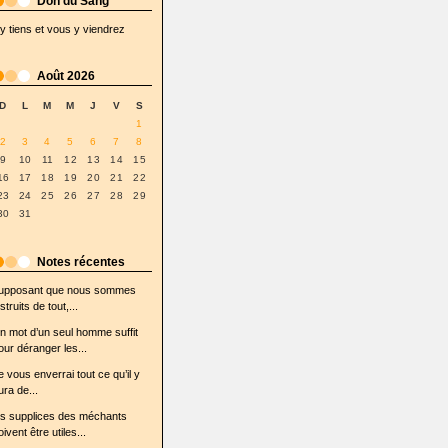
Don du Sang
'y tiens et vous y viendrez
Août 2026
D
L
M
M
J
V
S
1
2
3
4
5
6
7
8
9
10
11
12
13
14
15
16
17
18
19
20
21
22
23
24
25
26
27
28
29
30
31
Notes récentes
upposant que nous sommes
struits de tout,...
n mot d’un seul homme suffit
our déranger les...
e vous enverrai tout ce qu’il y
ura de...
es supplices des méchants
oivent être utiles...