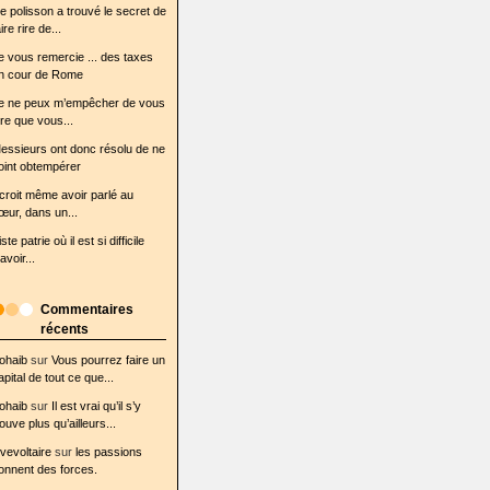
e polisson a trouvé le secret de
ire rire de...
e vous remercie ... des taxes
n cour de Rome
e ne peux m’empêcher de vous
ire que vous...
essieurs ont donc résolu de ne
oint obtempérer
l croit même avoir parlé au
œur, dans un...
iste patrie où il est si difficile
avoir...
Commentaires
récents
ohaib
sur
Vous pourrez faire un
apital de tout ce que...
ohaib
sur
Il est vrai qu’il s’y
rouve plus qu’ailleurs...
ovevoltaire
sur
les passions
onnent des forces.