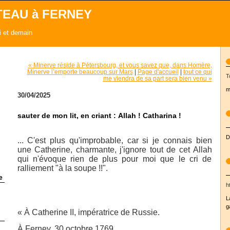
TEAU à FERNEY
ui et demain
« Minerve réside à Pétersbourg, et vous savez que, dans Homère,
Minerve l’emporte beaucoup sur Mars
|
Page d'accueil
|
tout ce qui
T
me viendra de sa part sera bien venu »
m
30/04/2025
sauter de mon lit, en criant : Allah ! Catharina !
D
... C'est plus qu'improbable, car si je connais bien
une Catherine, charmante, j'ignore tout de cet Allah
qui n'évoque rien de plus pour moi que le cri de
ralliement "à la soupe !!".
e
h
L
g
«
À Catherine II,
impératrice de Russie.
À Ferney, 30 octobre 1769