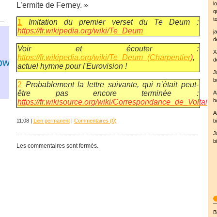
l
L’ermite de Ferney. »
q
t
1
Imitation du premier verset du Te Deum :
https://fr.wikipedia.org/wiki/Te_Deum
j
d
Voir et écouter :
X
https://fr.wikipedia.org/wiki/Te_Deum_(Charpentier
)
,
d
actuel hymne pour l'Eurovision !
J
b
2
Probablement la lettre suivante, qui n’était peut-
être pas encore terminée :
A
b
https://fr.wikisource.org/wiki/Correspondance_de_Voltair
yr.no
A
11:08 |
Lien permanent
|
Commentaires (0)
b
J
b
Les commentaires sont fermés.
B