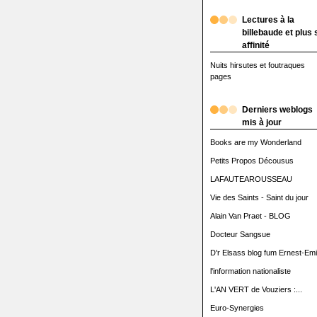
Lectures à la
billebaude et plus 
affinité
Nuits hirsutes et foutraques
pages
Derniers weblogs
mis à jour
Books are my Wonderland
Petits Propos Décousus
LAFAUTEAROUSSEAU
Vie des Saints - Saint du jour
Alain Van Praet - BLOG
Docteur Sangsue
D'r Elsass blog fum Ernest-Emi
l'information nationaliste
L'AN VERT de Vouziers :...
Euro-Synergies