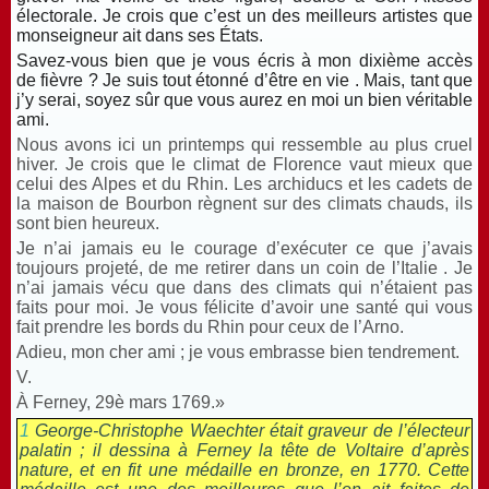
électorale. Je crois que c’est un des meilleurs artistes que
monseigneur ait dans ses États.
Savez-vous bien que je vous écris à mon dixième accès
de fièvre ? Je suis tout étonné d’être en vie . Mais, tant que
j’y serai, soyez sûr que vous aurez en moi un bien véritable
ami.
Nous avons ici un printemps qui ressemble au plus cruel
hiver. Je crois que le climat de Florence vaut mieux que
celui des Alpes et du Rhin. Les archiducs et les cadets de
la maison de Bourbon règnent sur des climats chauds, ils
sont bien heureux.
Je n’ai jamais eu le courage d’exécuter ce que j’avais
toujours projeté, de me retirer dans un coin de l’Italie . Je
n’ai jamais vécu que dans des climats qui n’étaient pas
faits pour moi. Je vous félicite d’avoir une santé qui vous
fait prendre les bords du Rhin pour ceux de l’Arno.
Adieu, mon cher ami ; je vous embrasse bien tendrement.
V.
À Ferney, 29è mars 1769.»
1
George-Christophe Waechter était graveur de l’électeur
palatin ; il dessina à Ferney la tête de Voltaire d’après
nature, et en fit une médaille en bronze, en 1770. Cette