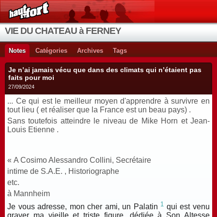
VIE DU CHATEAU à FERNEY
Notes
Catégories
Archives
Tags
Je n’ai jamais vécu que dans des climats qui n’étaient pas
faits pour moi
27/09/2024
... Ce qui est le meilleur moyen d'apprendre à survivre en
tout lieu ( et réaliser que la France est un beau pays) .
Sans toutefois atteindre le niveau de Mike Horn et Jean-
Louis Etienne .
« A Cosimo Alessandro Collini, Secrétaire
intime de S.A.E. , Historiographe
etc.
à Mannheim
1
Je vous adresse, mon cher ami, un Palatin
qui est venu
graver ma vieille et triste figure, dédiée à Son Altesse