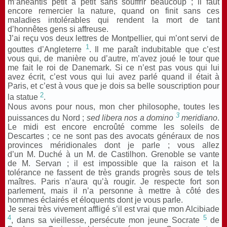
m’anéantis petit à petit sans souffrir beaucoup ; il faut
encore remercier la nature, quand on finit sans ces
maladies intolérables qui rendent la mort de tant
d’honnêtes gens si affreuse.
J’ai reçu vos deux lettres de Montpellier, qui m’ont servi de
1
gouttes d’Angleterre
. Il me paraît indubitable que c’est
vous qui, de manière ou d’autre, m’avez joué le tour que
me fait le roi de Danemark. Si ce n’est pas vous qui lui
avez écrit, c’est vous qui lui avez parlé quand il était à
Paris, et c’est à vous que je dois sa belle souscription pour
2
la statue
.
Nous avons pour nous, mon cher philosophe, toutes les
3
puissances du Nord ;
sed libera nos a domino
meridiano
.
Le midi est encore encroûté comme les soleils de
Descartes ; ce ne sont pas des avocats généraux de nos
provinces méridionales dont je parle ; vous allez
d’un M. Duché à un M. de Castilhon. Grenoble se vante
de M. Servan ; il est impossible que la raison et la
tolérance ne fassent de très grands progrès sous de tels
maîtres. Paris n’aura qu’à rougir. Je respecte fort son
parlement, mais il n’a personne à mettre à côté des
hommes éclairés et éloquents dont je vous parle.
Je serai très vivement affligé s’il est vrai que mon Alcibiade
4
5
, dans sa vieillesse, persécute mon jeune Socrate
de