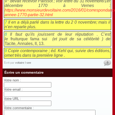
V* devait recevoir Palissot ; voir lettre du 31 novembre/1er
décembre 1770 à Vernes :
https://www.monsieurdevoltaire.com/2016/01/correspondanc
annee-1770-partie-32.html
7
Il en a déjà parlé dans la lettre du 2 0 novembre; mais il
n’en reparle plus.
8
Il faut qu'ils jouissent de leur réputation .
C’est
le
fruiturque fama sui
(et jouit de sa célébrité ) de
Tacite, Annales, II, 13.
9
Copie contemporaine ; éd. Kehl qui, suivie des éditions,
omet
très
dans la première ligne .
0
Écrit par
voltaire I see
Écrire un commentaire
Votre nom :
Votre email :
Votre URL :
Votre commentaire :