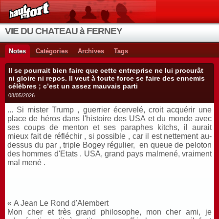
VIE DU CHATEAU à FERNEY
Notes
Catégories
Archives
Tags
Il se pourrait bien faire que cette entreprise ne lui procurât
ni gloire ni repos. Il veut à toute force se faire des ennemis
célèbres ; c’est un assez mauvais parti
08/05/2026
... Si mister Trump , guerrier écervelé, croit acquérir une
place de héros dans l'histoire des USA et du monde avec
ses coups de menton et ses paraphes kitchs, il aurait
mieux fait de réfléchir , si possible , car il est nettement au-
dessus du par , triple Bogey régulier, en queue de peloton
des hommes d'Etats . USA, grand pays malmené, vraiment
mal mené .
« A Jean Le Rond d'Alembert
Mon cher et très grand philosophe, mon cher ami, je