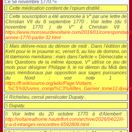
9
Ce 5è novembre 1770.
»
1
Cette médication contient de l'opium distillé .
2
Cette souscription a été annoncée à V* par une lettre de
Christian VII du 8 septembre 1770 . Voir lettre (du 5
novembre 1770 ) de V* à Christian VII :
https://www.monsieurdevoltaire.com/2016/01/correspondanc
annee-1770-partie-32.html
3
Mais délivre-nous du démon de midi .
Dans l'édition de
Kehl pour le le psaume xc, verset 6, au lieu de
domino
, on
lit
dæmonio meridiano
; mais dans l'article «
Démocratie
»
des
Questions
de la même époque, V* utilise ce jeu de
mots pour désigner Philippe II, le roi
démon du Midi des
pays méridionaux
par opposition aux sages puissances
du Nord ; voir note 1 :
https://fr.wikisource.org/wiki/Page:Voltaire_-
_%C5%92uvres_compl%C3%A8tes_Garnier_tome12.djvu/4
4
Richelieu, censé persécuter Dupaty .
5
Dupaty.
6
Voir lettre du 20 octobre 1770 à d'Alembert :
http://voltaireathome.hautetfort.com/archive/2026/04/22/il-
y-a-d-etranges-rencontres-6592806.html