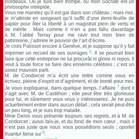
Bordeaux. Ou je suis bien trompé, ou mon Socrate est un
philosophe intrépide.
Vous me mandez qu’il est gai dans son château ; mais moi,
je m’attriste en songeant qu’il suffit d’une demi-feuille de
papier pour ôter la liberté à un magistrat plein de vertu et
de mérite . Mais comme il n’en a pas fallu davantage
à M. l’abbé Terray pour me ravir tout mon bien de
patrimoine, j’admire le pouvoir de l’art d’écrire.
Je crois Palissot encore à Genève, et je suppose qu’il y fait
6
imprimer un recueil de ses ouvrages
. Il se pourrait bien
faire que cette entreprise ne lui procurât ni gloire ni repos. Il
veut à toute force se faire des ennemis célèbres ; c’est un
assez mauvais parti.
M. de Condorcet m’a écrit une lettre comme vous en
écrivez, pleine d’esprit et d’agrément, et de bonté pour moi.
7
Je vous expliquerai, dans quelque temps, l’affaire
dont il
s’agit avec M. de Castilhon ; elle peut être très glorieuse
pour lui, et sûrement vous vous y intéresserez. Je ne puis
actuellement entrer dans aucun détail ; cela serait peut-être
un peu long, et je suis trop malade.
Mme Denis vous présente toujours ses regrets, et à M. de
Condorcet ; aussi fais-je, et du fond de mon cœur , mais il
n’est pas juste que nous vous possédions seuls ;
oportet
8
fruantur fama sui
.