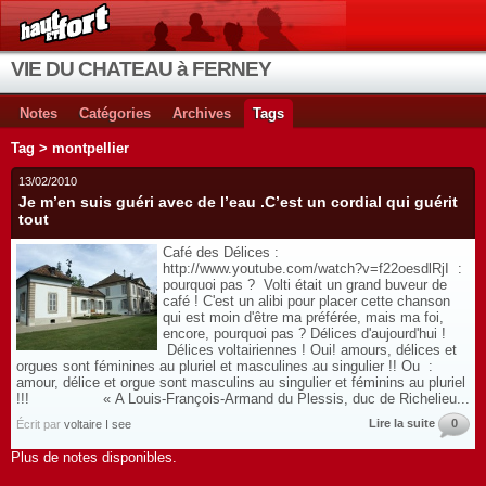
VIE DU CHATEAU à FERNEY
Notes
Catégories
Archives
Tags
Tag > montpellier
13/02/2010
Je m’en suis guéri avec de l’eau .C’est un cordial qui guérit
tout
Café des Délices :
http://www.youtube.com/watch?v=f22oesdlRjI :
pourquoi pas ? Volti était un grand buveur de
café ! C'est un alibi pour placer cette chanson
qui est moin d'être ma préférée, mais ma foi,
encore, pourquoi pas ? Délices d'aujourd'hui !
Délices voltairiennes ! Oui! amours, délices et
orgues sont féminines au pluriel et masculines au singulier !! Ou :
amour, délice et orgue sont masculins au singulier et féminins au pluriel
!!! « A Louis-François-Armand du Plessis, duc de Richelieu...
Lire la suite
0
Écrit par
voltaire I see
Plus de notes disponibles.