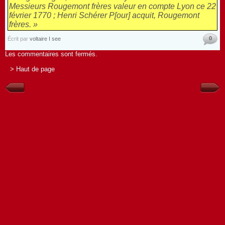
Messieurs Rougemont frères valeur en compte Lyon ce 22
février 1770 ; Henri Schérer P[our] acquit, Rougemont
frères. »
0
Écrit par
voltaire I see
Les commentaires sont fermés.
> Haut de page