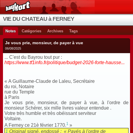
VIE DU CHATEAU à FERNEY
Notes
Catégories
Archives
Tags
Je vous prie, monsieur, de payer à vue
06/08/2025
... C'est du Bayrou tout pur :
https://www.tf1info.fr/politique/budget-2026-forte-hausse...
« A Guillaume-Claude de Laleu, Secrétaire
du roi, Notaire
rue du Temple
à Paris
Je vous prie, monsieur, de payer à vue, à l'ordre de
monsieur Schérer, six mille livres valeur entendue .
Votre très humble et très obéissant serviteur
Voltaire.
1
A Ferney ce 21è février 1770.
»
1
Original signé, endossé : « Payés à l'ordre de