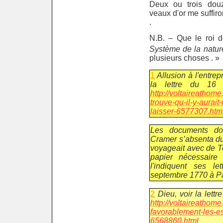
Deux ou trois douz
veaux d'or me suffir
.
N.B. – Que le roi d
Système de la natur
plusieurs choses . »
1
Allusion à l'entrep
la lettre du 16 
http://voltaireathome
trouve-qu-il-y-aurai
laisser-6577307.htm
Les documents do
Cramer s’absenta du 2
voyageait avec de T
papier nécessair
l'indiquent ses l
septembre 1770 à P
2
Dieu, voir la lettr
http://voltaireathom
favorablement-les-es
6568860.html