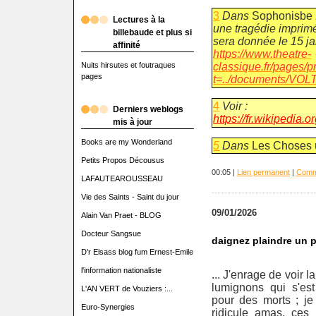
3
Dans
Sophonisbe
Lectures à la
une tragédie imprim
billebaude et plus si
sera donnée le 15 ja
affinité
https://www.theatre-
Nuits hirsutes et foutraques
classique.fr/pages/
pages
t=../documents/V
4
Voir :
Derniers weblogs
https://fr.wikipedia
mis à jour
Books are my Wonderland
5
Dans
Les Choses u
Petits Propos Décousus
00:05 |
Lien permanent
|
Comme
LAFAUTEAROUSSEAU
Vie des Saints - Saint du jour
09/01/2026
Alain Van Praet - BLOG
Docteur Sangsue
daignez plaindre un 
D'r Elsass blog fum Ernest-Emile
l'information nationaliste
... J'enrage de voir 
lumignons qui s'es
L'AN VERT de Vouziers :...
pour des morts ; je
Euro-Synergies
ridicule amas, ces 