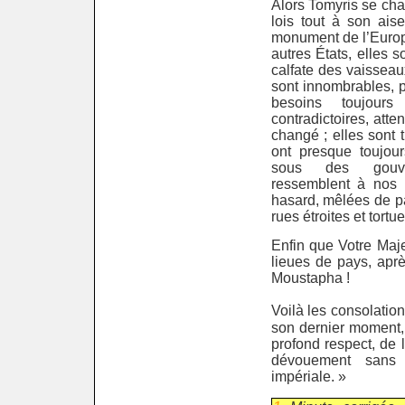
Alors Tomyris se ch
lois tout à son ais
monument de l’Europe 
autres États, elles 
calfate des vaisseau
sont innombrables, p
besoins toujours
contradictoires, att
changé ; elles sont 
ont presque toujour
sous des gouve
ressemblent à nos v
hasard, mêlées de p
rues étroites et tortu
Enfin que Votre Maj
lieues de pays, aprè
Moustapha !
Voilà les consolatio
son dernier moment,
profond respect, de l
dévouement sans 
impériale. »