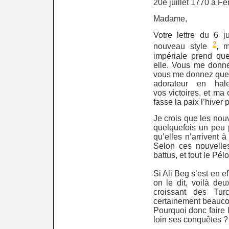
20è juillet 1770 à F
Madame,
Votre lettre du 6 
2
nouveau style
, m
impériale prend qu
elle. Vous me donne
vous me donnez quelq
adorateur en hal
vos victoires, et ma
fasse la paix l’hiver 
Je crois que les nou
quelquefois un peu p
qu’elles n’arrivent à
Selon ces nouvelles
battus, et tout le Pé
Si Ali Beg s’est en 
on le dit, voilà de
croissant des Tur
certainement beauco
Pourquoi donc faire 
loin ses conquêtes
?