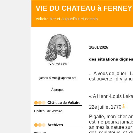
VIE DU CHATEAU à FERNEY
Voltaire hier et aujourd'hui et demain
10/01/2026
des situations digne
... A vous de jouer !
james-0-volt@laposte.net
est ouverte , dry janu
À propos
« A Henri-Louis Leka
Château de Voltaire
1
22è juillet 1770
Château de Voltaire
Pigalle, mon cher ami
est, ne pourra jama
Archives
animez la nature sur
des sculpteurs et d