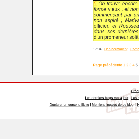
5
On trouve encore 
forme
vieux
, et no
commençant par un
non aspiré ; Mari
officier
, et Rousse
dans ses dernièr
d'un promeneur solit
17:04 |
Lien permanent
|
Comme
Page précédente
1
2
3
4
5
Créer
Les derniers blogs mis à jour
|
Les d
Déclarer un contenu illicite
|
Mentions légales de ce blog
|
H