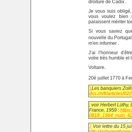
droiture de Cadix .
Je vous suis obligé
vous voulez bien 
paraissent mériter t
Si vous saviez que
nouvelle du Portuga
m'en informer .
J'ai l'honneur d'êt
votre très humble et 
Voltaire.
20è juillet 1770 à Fe
1
Les banquiers Zolli
dss.ch/fr/articles/0
; voir Herbert Lüthy
France, 1959 :
https
0818_1964_num_42
2
Voir lettre du 15 ju
http://voltaireathom