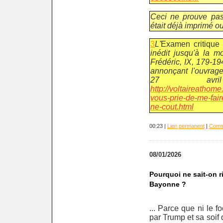
Ceci ne prouve pas
était déjà imprimé o
3
L'
Examen critique
inédit jusqu'à la m
Frédéric, IX, 179-194
annonçant l'ouvrage
27 av
http://voltaireathome
vous-prie-de-me-fair
ne-cout.html
00:23 |
Lien permanent
|
Comme
08/01/2026
Pourquoi ne sait-on ri
Bayonne ?
... Parce que ni le f
par Trump et sa soif