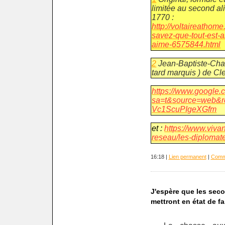
limitée au second alin
1770 :
http://voltaireathom
savez-que-tout-est-a
aime-6575844.html
2
Jean-Baptiste-Char
tard marquis ) de Cl
https://www.google.
sa=t&source=web&r
Vc1ScuPIgeXGfm
et :
https://www.viva
reseau/les-diplomat
16:18 |
Lien permanent
|
Comme
J'espère que les seco
mettront en état de f