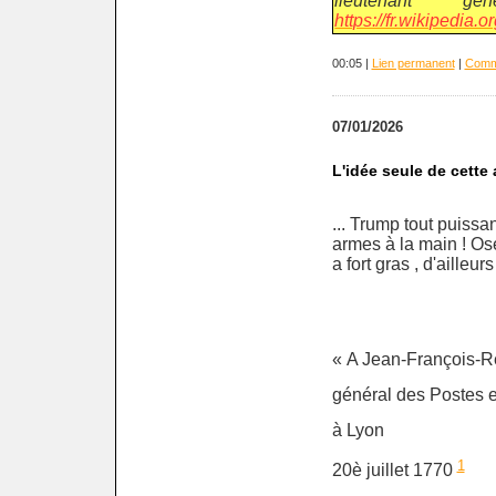
lieutenant 
https://fr.wikipedia
00:05 |
Lien permanent
|
Comme
07/01/2026
L'idée seule de cette 
... Trump tout puissa
armes à la main ! Oser
a fort gras , d'ailleurs
« A Jean-François-R
général des Postes e
à Lyon
1
20è juillet 1770