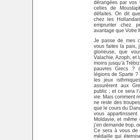
dérangées par vos v
celles de Moustap
défaites. On dit qu
chez les Hollandai
emprunter chez p
avantage que Votre M
Je passe de mes cr
vous faites la paix, 
glorieuse, que vou
Valachie, Azoph, et l
moins jusqu’à Trébi
pauvres Grecs ? q
légions de Sparte ?
les jeux isthmique
assurèrent aux Gre
public ; et ce sera l
vie. Mais comment mai
ne reste des troupe
que le cours du Danu
vous appartinssent
Moldavie, et même d
j’en demande trop, o
Ce sera à vous de d
médaille qui éternis