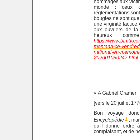
hommages aux victim
monde ; ceux q
réglementations sont 
bougies ne sont que
une virginité factice
aux ouvriers de la 
heureux com
https://www.bfmtv.com
montana-ce-vendredi
national-en-memoire
202601080247.html
« A Gabriel Cramer
[vers le 20 juillet 177
Bon voyage donc
1
Encyclopédie
; mais
qu'il donne ordre à
complaisant, et de ne 