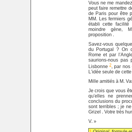
Vous ne me mandez 
peut faire remettre d
de Paris pour être 
MM. Les fermiers gé
établi cette facilit
moindre gène, 
proposition .
Savez-vous quelque 
du Portugal ? On d
Rome et par l'Anglet
saurions-nous pas 
2
Lisbonne
, par nos
L'idée seule de cette 
Mille amitiés à M. Vas
Je crois que vous ête
qu'elles ne prenne
conclusions du procu
sont terribles ; je n
Grizel . Votre très hu
V. »
1
Original, formule et