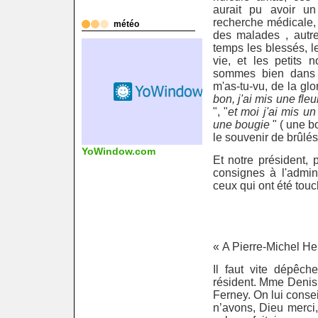
aurait pu avoir u
recherche médicale,
météo
des malades , autr
temps les blessés, l
vie, et les petits 
sommes bien dans la
m'as-tu-vu, de la glor
bon, j'ai mis une fle
", "
et moi j'ai mis u
une bougie
" ( une b
le souvenir de brûlés !
YoWindow.com
yr.no
Et notre président, 
consignes à l'admini
ceux qui ont été touc
« A Pierre-Michel He
Il faut vite dépêch
résident. Mme Denis
Ferney. On lui consei
n’avons, Dieu merci, 