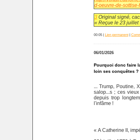
d-oeuvre-de-sottise
3
Original signé, cac
« Reçue le 23 juillet 
00:05 |
Lien permanent
|
Comme
06/01/2026
Pourquoi donc faire l
loin ses conquêtes ?
... Trump, Poutine,
salop...s ; ces vie
depuis trop longte
l'infâme !
« A Catherine II, imp