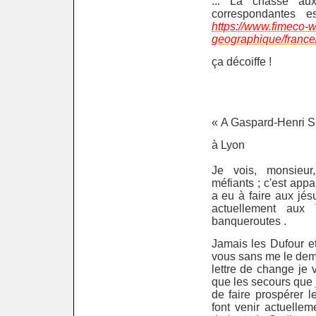
... La chasse aux
correspondantes 
https://www.fimeco-w
geographique/france
ça décoiffe !
« A Gaspard-Henri S
à Lyon
Je vois, monsieu
méfiants ; c'est app
a eu à faire aux jésu
actuellement aux
banqueroutes .
Jamais les Dufour et
vous sans me le dem
lettre de change je 
que les secours que j
de faire prospérer l
font venir actuelle