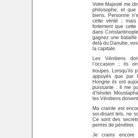
Votre Majesté me di
philosophe, et que
biens. Personne n’
cette vérité ; mais
fortement que cette
dans Constantinople
gagnez une bataill
delà du Danube, vos 
la capitale.
Les Vénitiens doiv
l’occasion ; ils o
troupes. Lorsqu’ils 
appuyés que par l
Hongrie ils ont aujo
puissante . Il me p
d’hésiter.
Moustapha
les Vénitiens doiven
Ma crainte est enco
soi-disant tels, ne s
Ce sont des secrets
permis de pénétrer.
Je crains encore