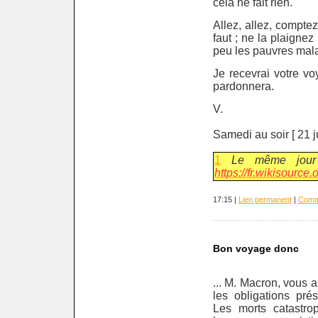
cela ne fait rien.
Allez, allez, comptez
faut ; ne la plaignez
peu les pauvres mal
Je recevrai votre v
pardonnera.
V.
Samedi au soir [ 21 ju
1
Le même jour 
https://fr.wikisourc
17:15 |
Lien permanent
|
Comme
Bon voyage donc
... M. Macron, vous 
les obligations pré
Les morts catastro