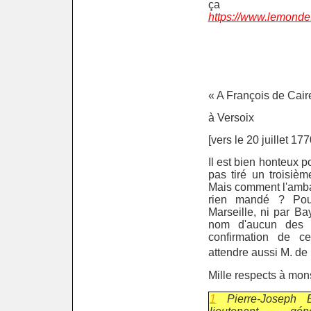
ç
https://www.lemonde.f
« A François de Cai
à Versoix
[vers le 20 juillet 177
Il est bien honteux p
pas tiré un troisièm
Mais comment l'amba
rien mandé ? Pour
Marseille, ni par B
nom d'aucun des a
confirmation de ce
attendre aussi M. de
Mille respects à mon
1
Pierre-Joseph 