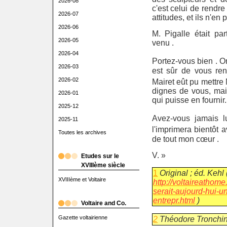
2026-08
c'est celui de rendre
2026-07
attitudes, et ils n'en
2026-06
M. Pigalle était pa
2026-05
venu .
2026-04
Portez-vous bien . 
2026-03
est sûr de vous ren
2026-02
Mairet eût pu mettre
dignes de vous, mai
2026-01
qui puisse en fournir.
2025-12
Avez-vous jamais l
2025-11
l'imprimera bientôt a
Toutes les archives
de tout mon cœur .
V. »
Etudes sur le
XVIIIème siècle
1
Original ; éd. Kehl 
XVIIIème et Voltaire
http://voltaireathom
serait-aujourd-hui-u
entrepr.html
)
Voltaire and Co.
Gazette voltairienne
2
Théodore Tronchin