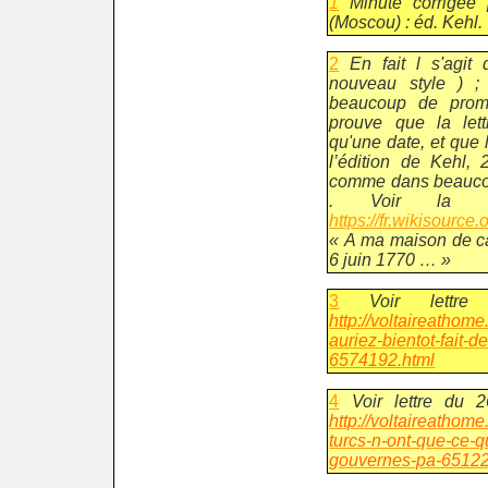
1
Minute corrigée 
(Moscou) : éd. Kehl.
2
En fait l s'agit 
nouveau style ) ;
beaucoup de prom
prouve que la let
qu'une date, et que
l’édition de Kehl, 
comme dans beauco
. Voir la le
https://fr.wikisourc
« A ma maison de 
6 juin 1770 … »
3
Voir lettre
http://voltaireathom
auriez-bientot-fait-de
6574192.html
4
Voir lettre du 
http://voltaireathom
turcs-n-ont-que-ce-qu
gouvernes-pa-65122