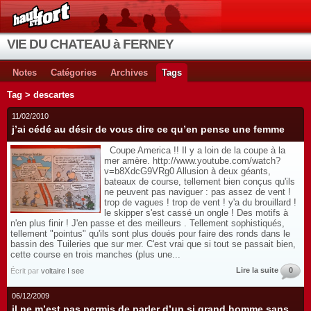
VIE DU CHATEAU à FERNEY
Notes
Catégories
Archives
Tags
Tag > descartes
11/02/2010
j’ai cédé au désir de vous dire ce qu’en pense une femme
Coupe America !! Il y a loin de la coupe à la
mer amère. http://www.youtube.com/watch?
v=b8XdcG9VRg0 Allusion à deux géants,
bateaux de course, tellement bien conçus qu'ils
ne peuvent pas naviguer : pas assez de vent !
trop de vagues ! trop de vent ! y'a du brouillard !
le skipper s'est cassé un ongle ! Des motifs à
n'en plus finir ! J'en passe et des meilleurs . Tellement sophistiqués,
tellement "pointus" qu'ils sont plus doués pour faire des ronds dans le
bassin des Tuileries que sur mer. C'est vrai que si tout se passait bien,
cette course en trois manches (plus une...
Lire la suite
0
Écrit par
voltaire I see
06/12/2009
il ne m’est pas permis de parler d’un si grand homme sans