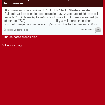
le connaitre
http://www.youtube.com/watch?v=kILbhPUe8LE&feature=related
Puisqu'il va être question de bagatelles, avez-vous apprécié celle qui
précède ? « A Jean-Baptiste-Nicolas Formont A Paris ce samedi [6
décembre 1732] Il y a mille ans, mon cher
Formont, que je ne vous ai écrit ; j’en suis plus fâché que vous. Vous...
Lire la suite
0
Écrit par
voltaire I see
Plus de notes disponibles.
> Haut de page