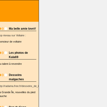
Ma belle amie loveV
op niveau sur Voltaire :
onsieur de voltaire
Les photos de
Kala69
u talent à revendre
Desseins
malgaches
ttp://radama.free.fr/desseins_de_la_semaine/
a Grande Île, nouvelles du pied
auche