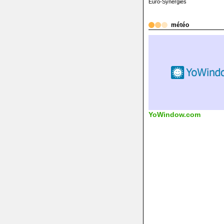
Euro-Synergies
météo
YoWindow.com