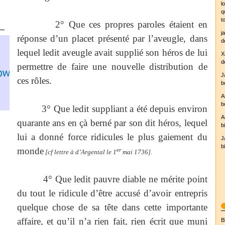
l
q
t
2° Que ces propres paroles étaient en
j
réponse d’un placet présenté par l’aveugle, dans
d
lequel ledit aveugle avait supplié son héros de lui
X
d
permettre de faire une nouvelle distribution de
J
ces rôles.
b
A
b
3° Que ledit suppliant a été depuis environ
yr.no
A
quarante ans en çà berné par son dit héros, lequel
b
lui a donné force ridicules le plus gaiement du
J
b
monde
er
[cf lettre à d’Argental le 1
mai 1736]
.
4° Que ledit pauvre diable ne mérite point
du tout le ridicule d’être accusé d’avoir entrepris
quelque chose de sa tête dans cette importante
affaire, et qu’il n’a rien fait, rien écrit que muni
B