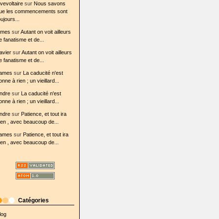
ovevoltaire
sur
Nous savons
ue les commencements sont
oujours...
ames
sur
Autant on voit ailleurs
e fanatisme et de...
avier
sur
Autant on voit ailleurs
e fanatisme et de...
ames
sur
La caducité n'est
onne à rien ; un vieillard...
ndre
sur
La caducité n'est
onne à rien ; un vieillard...
ndre
sur
Patience, et tout ira
ien , avec beaucoup de...
ames
sur
Patience, et tout ira
ien , avec beaucoup de...
Catégories
log