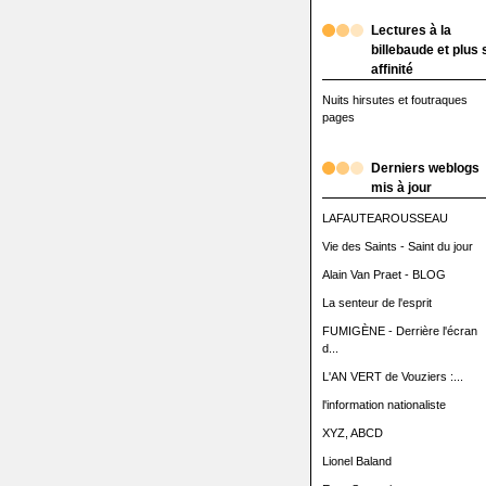
Lectures à la
billebaude et plus 
affinité
Nuits hirsutes et foutraques
pages
Derniers weblogs
mis à jour
LAFAUTEAROUSSEAU
Vie des Saints - Saint du jour
Alain Van Praet - BLOG
La senteur de l'esprit
FUMIGÈNE - Derrière l'écran
d...
L'AN VERT de Vouziers :...
l'information nationaliste
XYZ, ABCD
Lionel Baland