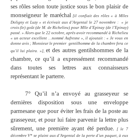
ses rôles selon toute justice sous le bon plaisir de
monseigneur le maréchal
[il confiait des rôles « à Mlles
Doligny et Luzy » et écrivait aux d’Argental le 27 novembre :
« je
crois (le) goût (de M. de Richelieu) pour Mlle d’Epinay (de l’Epinay)
passé. » Alors que le 22 octobre, après avoir recommandé à Richelieu
« un acteur excellent …nommé Aufresne », il ajoutait : « Je vous en
donne avis ; Monsieur le premier
gentilhomme de la chambre fera ce
et des autres gentilshommes de la
qu’il lui plaira. »],
chambre, ce qu’il a expressément recommandé
dans toutes ses lettres aux connaisseurs
représentant le parterre.
7° Qu’il n’a envoyé au grasseyeur se
dernières disposition sous une enveloppe
parmesane que pour éviter les frais de la poste au
grasseyeur, et pour lui faire parvenir la lettre plus
sûrement, une première ayant été perdue.
[ le 7
décembre V* se plaint aux d’Argental de la perte d’un paquet, à eux