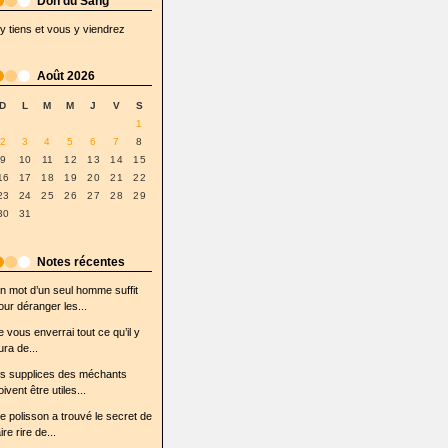
Don du Sang
'y tiens et vous y viendrez
Août 2026
D
L
M
M
J
V
S
1
2
3
4
5
6
7
8
9
10
11
12
13
14
15
16
17
18
19
20
21
22
23
24
25
26
27
28
29
30
31
Notes récentes
n mot d’un seul homme suffit
our déranger les...
e vous enverrai tout ce qu’il y
ura de...
es supplices des méchants
oivent être utiles...
e polisson a trouvé le secret de
ire rire de...