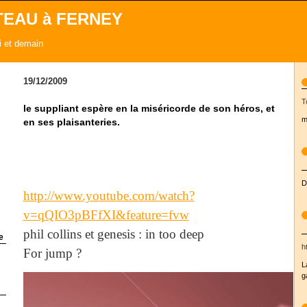
TEAU à FERNEY
ui et demain
19/12/2009
T
le suppliant espère en la miséricorde de son héros, et
m
en ses plaisanteries.
D
http://www.youtube.com/watch?
v=qQIO3pBFfXI&feature=fvw
phil collins et genesis : in too deep
e
h
For jump ?
L
g