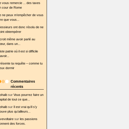
e vous remercie ... des taxes
n cour de Rome
e ne peux m’empêcher de vous
ire que vous...
essieurs ont donc résolu de ne
oint obtempérer
l croit même avoir parlé au
œur, dans un...
iste patrie où il est si difficile
avoir...
résente ta requête – comme tu
eux dormir
Commentaires
récents
ohaib
sur
Vous pourrez faire un
apital de tout ce que...
ohaib
sur
Il est vrai qu’il s’y
rouve plus qu’ailleurs...
ovevoltaire
sur
les passions
onnent des forces.