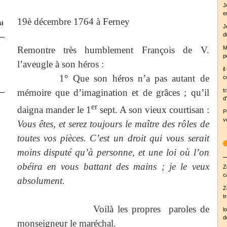
J
e
19è décembre 1764 à Ferney
si
J
d
M
Remontre très humblement François de V.
p
l’aveugle à son héros :
i
1° Que son héros n’a pas autant de
c
tr
mémoire que d’imagination et de grâces ; qu’il
d'
er
daigna mander le 1
sept. A son vieux courtisan :
P
v
Vous êtes, et serez toujours le maître des rôles de
toutes vos pièces. C’est un droit qui vous serait
moins disputé qu’à personne, et une loi où l’on
obéira en vous battant des mains ; je le veux
Z
c
absolument.
Z
t
Voilà les propres
paroles de
l
d
monseigneur le maréchal.