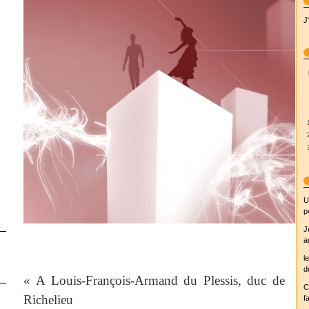
J
U
p
J
a
l
d
« A Louis-François-Armand du Plessis, duc de
C
Richelieu
fa