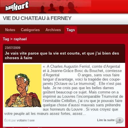
VIE DU CHATEAU à FERNEY
Notes
Catégories
Archives
Tags
Tag > raphael
23/07/2009
Je vais vite parce que la vie est courte, et que j’ai bien des
choses à faire
« A Charles Augustin Ferriol, comte d’Argental
et à Jeanne-Grâce Bosc du Bouchet, comtesse
d’Argental O anges, sans vous faire
languir d’avantage, voici la tragédie des coupe-
jarrets [Octave ou Le triumvirat] . Elle n’est pas
fade. Je ne crois pas que les belles dames
goûtent beaucoup ce sujet. Mais comme on a
imprimé au Louvres l’incomparable Triumvirat de
l’inimitable Crébillon, j’ai cru que je pouvais faire
quelque chose d’aussi mauvais sans prétendre
aux honneurs du Louvre . Si vous croyez que
votre peuple ait les mœurs assez fortes, assez...
Lire la suite
0
Écrit par
voltaire I see