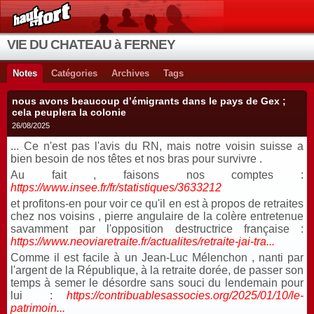
VIE DU CHATEAU à FERNEY
Notes
Catégories
Archives
Tags
nous avons beaucoup d’émigrants dans le pays de Gex ;
cela peuplera la colonie
26/08/2025
... Ce n'est pas l'avis du RN, mais notre voisin suisse a
bien besoin de nos têtes et nos bras pour survivre .
Au fait , faisons nos comptes :
https://www.insee.fr/fr/statistiques/3633212
et profitons-en pour voir ce qu'il en est à propos de retraites
chez nos voisins , pierre angulaire de la colère entretenue
savamment par l'opposition destructrice française :
https://www.neoviaretraite.fr/actualites/retraite-jai-tra...
Comme il est facile à un Jean-Luc Mélenchon , nanti par
l'argent de la République, à la retraite dorée, de passer son
temps à semer le désordre sans souci du lendemain pour
lui :
https://contribuablesassocies.org/2025/01/10/le-
patrimoin...