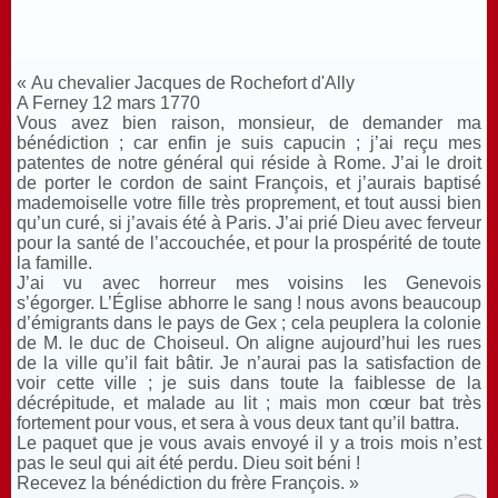
« Au chevalier Jacques de Rochefort d'Ally
A Ferney 12 mars 1770
Vous avez bien raison, monsieur, de demander ma
bénédiction ; car enfin je suis capucin ; j’ai reçu mes
patentes de notre général qui réside à Rome. J’ai le droit
de porter le cordon de saint François, et j’aurais baptisé
mademoiselle votre fille très proprement, et tout aussi bien
qu’un curé, si j’avais été à Paris. J’ai prié Dieu avec ferveur
pour la santé de l’accouchée, et pour la prospérité de toute
la famille.
J’ai vu avec horreur mes voisins les Genevois
s’égorger. L’Église abhorre le sang ! nous avons beaucoup
d’émigrants dans le pays de Gex ; cela peuplera la colonie
de M. le duc de Choiseul. On aligne aujourd’hui les rues
de la ville qu’il fait bâtir. Je n’aurai pas la satisfaction de
voir cette ville ; je suis dans toute la faiblesse de la
décrépitude, et malade au lit ; mais mon cœur bat très
fortement pour vous, et sera à vous deux tant qu’il battra.
Le paquet que je vous avais envoyé il y a trois mois n’est
pas le seul qui ait été perdu. Dieu soit béni !
Recevez la bénédiction du frère François. »