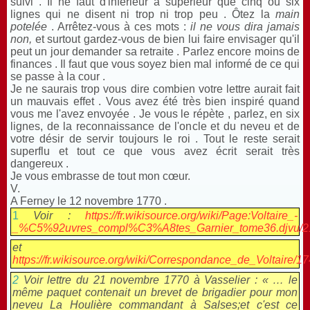
suivi . Il ne faut d'inférieur à supérieur que cinq ou six
lignes qui ne disent ni trop ni trop peu . Ôtez la
main
potelée
. Arrêtez-vous à ces mots :
il ne vous dira jamais
non,
et surtout gardez-vous de bien lui faire envisager qu'il
peut un jour demander sa retraite . Parlez encore moins de
finances . Il faut que vous soyez bien mal informé de ce qui
se passe à la cour .
Je ne saurais trop vous dire combien votre lettre aurait fait
un mauvais effet . Vous avez été très bien inspiré quand
vous me l'avez envoyée . Je vous le répète , parlez, en six
lignes, de la reconnaissance de l'oncle et du neveu et de
votre désir de servir toujours le roi . Tout le reste serait
superflu et tout ce que vous avez écrit serait très
dangereux .
Je vous embrasse de tout mon cœur.
V.
A Ferney le 12 novembre 1770 .
1
Voir :
https://fr.wikisource.org/wiki/Page:Voltaire_-
_%C5%92uvres_compl%C3%A8tes_Garnier_tome36.djvu/2
et
https://fr.wikisource.org/wiki/Correspondance_de_Voltaire/1
2
Voir lettre du 21 novembre 1770 à Vasselier : « … le
même paquet contenait un brevet de brigadier pour mon
neveu La Houlière commandant à Salses;et c'est ce