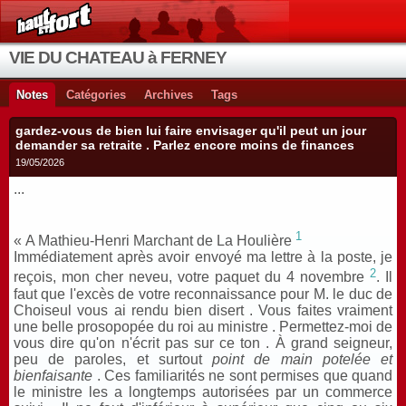
VIE DU CHATEAU à FERNEY
Notes
Catégories
Archives
Tags
gardez-vous de bien lui faire envisager qu'il peut un jour
demander sa retraite . Parlez encore moins de finances
19/05/2026
...
1
« A Mathieu-Henri Marchant de La Houlière
Immédiatement après avoir envoyé ma lettre à la poste, je
2
reçois, mon cher neveu, votre paquet du 4 novembre
. Il
faut que l'excès de votre reconnaissance pour M. le duc de
Choiseul vous ai rendu bien disert . Vous faites vraiment
une belle prosopopée du roi au ministre . Permettez-moi de
vous dire qu'on n'écrit pas sur ce ton . À grand seigneur,
peu de paroles, et surtout
point de main potelée et
bienfaisante
. Ces familiarités ne sont permises que quand
le ministre les a longtemps autorisées par un commerce