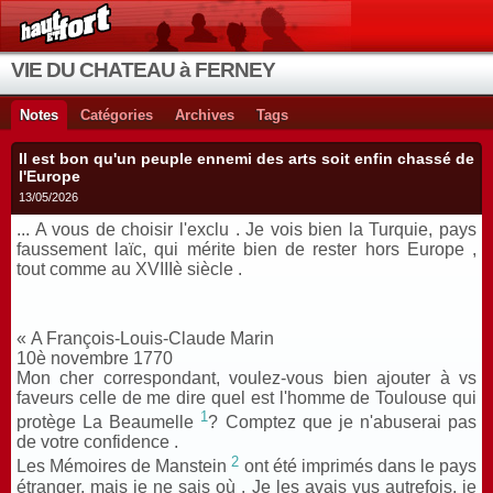
VIE DU CHATEAU à FERNEY
Notes
Catégories
Archives
Tags
Il est bon qu'un peuple ennemi des arts soit enfin chassé de
l'Europe
13/05/2026
... A vous de choisir l'exclu . Je vois bien la Turquie, pays
faussement laïc, qui mérite bien de rester hors Europe ,
tout comme au XVIIIè siècle .
« A François-Louis-Claude Marin
10è novembre 1770
Mon cher correspondant, voulez-vous bien ajouter à vs
faveurs celle de me dire quel est l'homme de Toulouse qui
1
protège La Beaumelle
? Comptez que je n'abuserai pas
de votre confidence .
2
Les Mémoires de Manstein
ont été imprimés dans le pays
étranger, mais je ne sais où . Je les avais vus autrefois, je