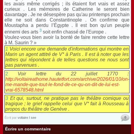
les avais même corrigés ; ils étaient fort vrais et assez
curieux . Les mémoires de Catherine le seront bien
davantage . Je ne désespère pas qu'au printemps prochain
elle ne soit dans Constantinople . On confirme que
Moustapha a perdu l’Égypte . Il est bon qu'un peuple
3
ennemi des arts
soit enfin chassé de l'Europe .
Voulez-vous bien avoir la bonté de faire rendre cette lettre
à M. Saurin ? »
1
Voici encore une demande d'informations qui montre en
Marin un agent attitré de V* à Paris . Il est à noter que les
lettres qui répondent à de telles questions ne nous sont
pas parvenues .
2
Voir lettre du 22 juillet 1770 :
http://voltaireathome.hautetfort.com/archive/2026/01/10/on-
me-mande-que-tout-le-fond-de-ce-qu-on-dit-de-lui-est-
vrai-6578548.html
3
Et qui, surtout, ne pratique pas le théâtre comique ou
tragique ; le grief rappelle celui que V* fait à Rousseau à
propos du théâtre de Genève .
0
Écrit par
voltaire I see
Écrire un commentaire