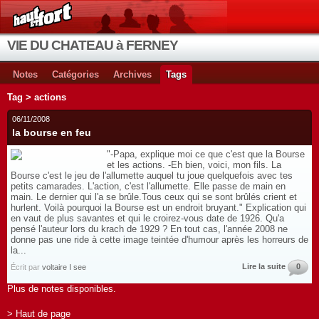
VIE DU CHATEAU à FERNEY
Notes
Catégories
Archives
Tags
Tag > actions
06/11/2008
la bourse en feu
"-Papa, explique moi ce que c'est que la Bourse
et les actions. -Eh bien, voici, mon fils. La
Bourse c'est le jeu de l'allumette auquel tu joue quelquefois avec tes
petits camarades. L'action, c'est l'allumette. Elle passe de main en
main. Le dernier qui l'a se brûle.Tous ceux qui se sont brûlés crient et
hurlent. Voilà pourquoi la Bourse est un endroit bruyant." Explication qui
en vaut de plus savantes et qui le croirez-vous date de 1926. Qu'a
pensé l'auteur lors du krach de 1929 ? En tout cas, l'année 2008 ne
donne pas une ride à cette image teintée d'humour après les horreurs de
la...
Lire la suite
0
Écrit par
voltaire I see
Plus de notes disponibles.
> Haut de page