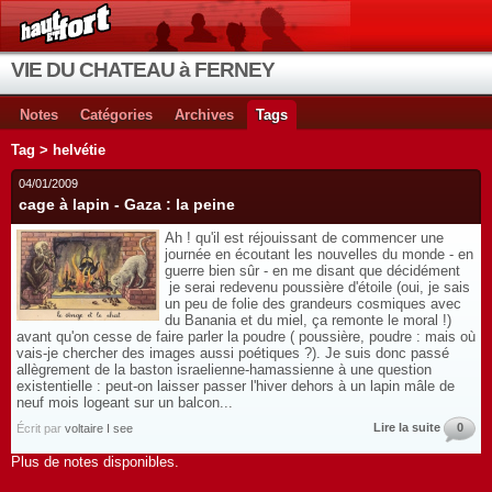
VIE DU CHATEAU à FERNEY
Notes
Catégories
Archives
Tags
Tag > helvétie
04/01/2009
cage à lapin - Gaza : la peine
Ah ! qu'il est réjouissant de commencer une
journée en écoutant les nouvelles du monde - en
guerre bien sûr - en me disant que décidément
je serai redevenu poussière d'étoile (oui, je sais
un peu de folie des grandeurs cosmiques avec
du Banania et du miel, ça remonte le moral !)
avant qu'on cesse de faire parler la poudre ( poussière, poudre : mais où
vais-je chercher des images aussi poétiques ?). Je suis donc passé
allègrement de la baston israelienne-hamassienne à une question
existentielle : peut-on laisser passer l'hiver dehors à un lapin mâle de
neuf mois logeant sur un balcon...
Lire la suite
0
Écrit par
voltaire I see
Plus de notes disponibles.