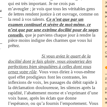
qui est très important. Je ne crois pas
J
d
m’aveugler ; je vois que tous les véritables gens
si
M
de lettres rendent justice à cet ouvrage, comme on
p
la rend à vos talents.
Ce n’est que par un
i
examen continuel et sévère de moi-même, ce
c
n’est que par une extrême docilité pour de sages
tr
conseils,
que je parviens chaque jour à rendre la
d'
pièce moins indigne des charmes que vous lui
P
prêtez.
v
.
C
Si vous aviez le quart de la
d
docilité dont je fais gloire, vous ajouteriez des
perfections bien singulières à celles dont vous
ornez votre rôle
. Vous vous diriez à vous-même
quel effet prodigieux font les contrastes, les
Z
inflexions de voix, les passages du débit rapide à
c
la déclamation douloureuse, les silences après la
Z
rapidité, l’abattement morne et s’exprimant d’une
t
voix basse, après les éclats que donne
l
l’espérance, ou qu’a fournis l’emportement. Vous
d