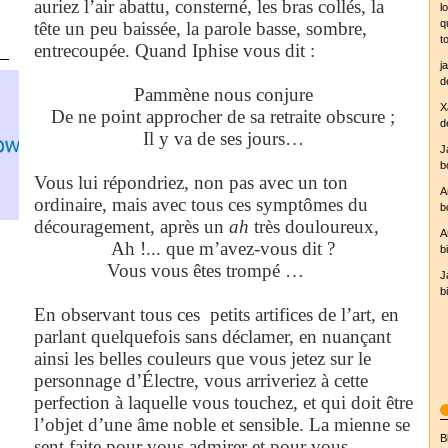
auriez l’air abattu, consterné, les bras collés, la
l
q
tête un peu baissée, la parole basse, sombre,
t
entrecoupée. Quand Iphise vous dit :
j
d
Pammène nous conjure
X
De ne point approcher de sa retraite obscure ;
d
Il y va de ses jours…
J
b
Vous lui répondriez, non pas avec un ton
A
ordinaire, mais avec tous ces symptômes du
b
découragement, après un
ah
très douloureux,
yr.no
A
Ah !... que m’avez-vous dit ?
b
Vous vous êtes trompé …
J
b
En observant tous ces
petits artifices de l’art, en
parlant quelquefois sans déclamer, en nuançant
ainsi les belles couleurs que vous jetez sur le
personnage d’Électre, vous arriveriez à cette
perfection à laquelle vous touchez, et qui doit être
l’objet d’une âme noble et sensible. La mienne se
B
sent faite pour vous admirer et pour vous