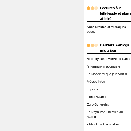
Lectures à la
billebaude et plus 
affinité
Nuits hirsutes et foutraques
pages
Derniers weblogs
mis à jour
Biblio-cycles d'Hervé Le Caha..
l'information nationaliste
Le Monde tel que je le vois d...
Métapo infos
Lapinos
Lionel Baland
Euro-Synergies
Le Royaume Chérifien du
Maroc...
kibboutznick lamballais