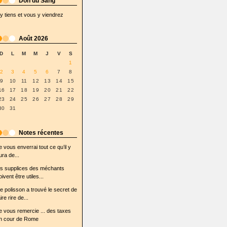
Don du Sang
'y tiens et vous y viendrez
Août 2026
D
L
M
M
J
V
S
1
2
3
4
5
6
7
8
9
10
11
12
13
14
15
16
17
18
19
20
21
22
23
24
25
26
27
28
29
30
31
Notes récentes
e vous enverrai tout ce qu’il y
ura de...
es supplices des méchants
oivent être utiles...
e polisson a trouvé le secret de
ire rire de...
e vous remercie ... des taxes
n cour de Rome