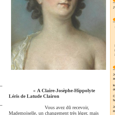
J
J
a
l
«
A Claire-Josèphe-Hippolyte
d
Léris de Latude Clairon
C
fa
Vous avez dû recevoir,
J
e
Mademoiselle, un changement très léger, mais