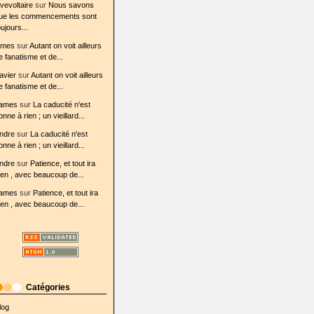
ovevoltaire
sur
Nous savons
ue les commencements sont
oujours...
ames
sur
Autant on voit ailleurs
e fanatisme et de...
avier
sur
Autant on voit ailleurs
e fanatisme et de...
ames
sur
La caducité n'est
onne à rien ; un vieillard...
ndre
sur
La caducité n'est
onne à rien ; un vieillard...
ndre
sur
Patience, et tout ira
ien , avec beaucoup de...
ames
sur
Patience, et tout ira
ien , avec beaucoup de...
Catégories
log