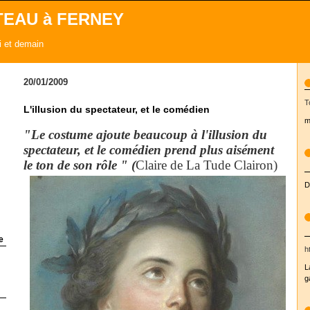
TEAU à FERNEY
ui et demain
20/01/2009
T
L'illusion du spectateur, et le comédien
m
"Le costume ajoute beaucoup à l'illusion du
spectateur, et le comédien prend plus aisément
le ton de son rôle " (
Claire de La Tude Clairon)
D
e
h
L
g