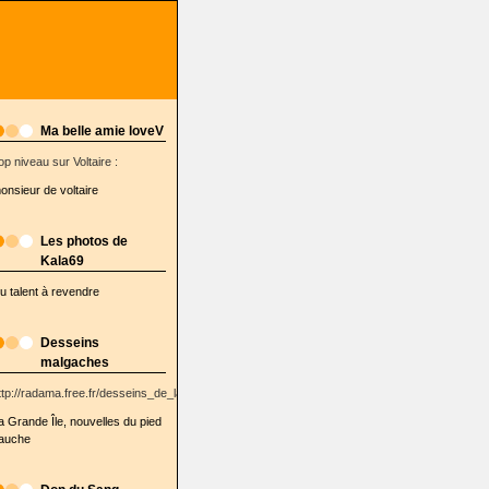
Ma belle amie loveV
op niveau sur Voltaire :
onsieur de voltaire
Les photos de
Kala69
u talent à revendre
Desseins
malgaches
ttp://radama.free.fr/desseins_de_la_semaine/
a Grande Île, nouvelles du pied
auche