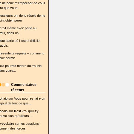
e ne peux m’empêcher de vous
ire que vous...
essieurs ont donc résolu de ne
oint obtempérer
l croit même avoir parlé au
œur, dans un...
iste patrie où il est si difficile
avoir...
résente ta requête – comme tu
eux dormir
ela pourrait mettre du trouble
ans votre...
Commentaires
récents
ohaib
sur
Vous pourrez faire un
apital de tout ce que...
ohaib
sur
Il est vrai qu’il s’y
rouve plus qu’ailleurs...
ovevoltaire
sur
les passions
onnent des forces.