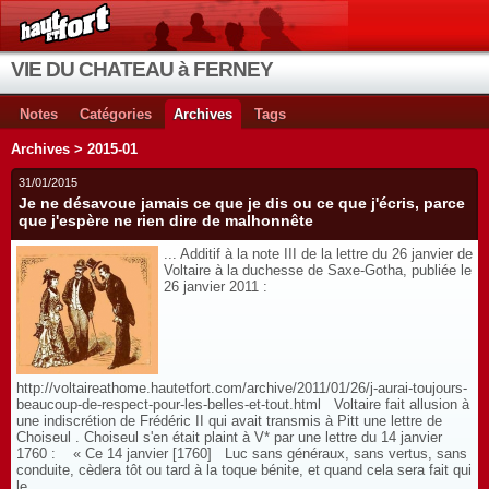
VIE DU CHATEAU à FERNEY
Notes
Catégories
Archives
Tags
Archives > 2015-01
31/01/2015
Je ne désavoue jamais ce que je dis ou ce que j'écris, parce
que j'espère ne rien dire de malhonnête
... Additif à la note III de la lettre du 26 janvier de
Voltaire à la duchesse de Saxe-Gotha, publiée le
26 janvier 2011 :
http://voltaireathome.hautetfort.com/archive/2011/01/26/j-aurai-toujours-
beaucoup-de-respect-pour-les-belles-et-tout.html Voltaire fait allusion à
une indiscrétion de Frédéric II qui avait transmis à Pitt une lettre de
Choiseul . Choiseul s'en était plaint à V* par une lettre du 14 janvier
1760 : « Ce 14 janvier [1760] Luc sans généraux, sans vertus, sans
conduite, cèdera tôt ou tard à la toque bénite, et quand cela sera fait qui
le...