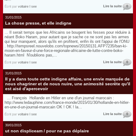
Lire la suite
0
Écrit par
voltaire I see
31/01/2015
La chose presse, et elle indigne
... Il serait temps que les Africains se bougent les fesses pour réduire à
néant Boko Haram, pour autant que je sache ce ne sont pas les armes
qui leur manquent, alors qu'ils en profitent, enfin ils ont l'appui de l'ONU
. http://tempsreel.nouvelobs.com/topnews/20150131.AFP7235/ban-ki-
moon-en-faveur-d-une-force-regionale-africaine-de-lutte-contre-boko-
haram.html N'oublions pas,...
Lire la suite
0
Écrit par
voltaire I see
31/01/2015
Il y a dans toute cette indigne affaire, une envie marquée de
nous chagriner et de nous nuire, une animosité secrète qu'il
est aisé d'apercevoir
... François Hollande en Hitler en une d'un journal marocain :
http://www.ledauphine.com/france-monde/2015/01/30/hollande-en-hitler-
en-une-d-un-journal-marocain OK ! OK ! la...
Lire la suite
0
Écrit par
voltaire I see
30/01/2015
ut non displiceam / pour ne pas déplaire