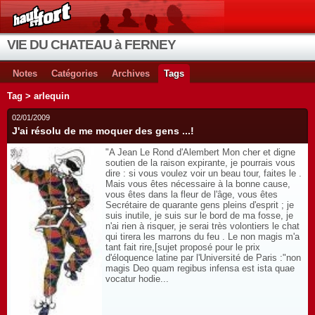
VIE DU CHATEAU à FERNEY
Notes
Catégories
Archives
Tags
Tag > arlequin
02/01/2009
J'ai résolu de me moquer des gens ...!
"A Jean Le Rond d'Alembert Mon cher et digne
soutien de la raison expirante, je pourrais vous
dire : si vous voulez voir un beau tour, faites le .
Mais vous êtes nécessaire à la bonne cause,
vous êtes dans la fleur de l'âge, vous êtes
Secrétaire de quarante gens pleins d'esprit ; je
suis inutile, je suis sur le bord de ma fosse, je
n'ai rien à risquer, je serai très volontiers le chat
qui tirera les marrons du feu . Le non magis m'a
tant fait rire,[sujet proposé pour le prix
d'éloquence latine par l'Université de Paris :"non
magis Deo quam regibus infensa est ista quae
vocatur hodie...