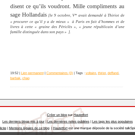
disent ce qu’ils voudront. Mille compliments au
sage Hollandais
[le 9 octobre, V* avait demandé à Thiriot de
« procurer ce qu’il y a de mieux » à Paris en fait d’hommes et de
livres à cette « graine des Périclès », « jeune républicain d’une
famille distinguée dans son pays » ].
19:52 |
Lien permanent
|
Commentaires (0)
| Tags :
voltaire
,
thiriot
,
deffand
,
barbak
,
chao
Créer un blog
sur
Hautetfort
Les derniers blogs mis à jour
|
Les dernières notes publiées
|
Les tags les plus populaires
icite
|
Mentions légales de ce blog
|
Hautetfort
est une marque déposée de la société talkSpi