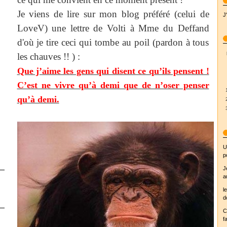
Je viens de lire sur mon blog préféré (celui de
J
LoveV) une lettre de Volti à Mme du Deffand
d'où je tire ceci qui tombe au poil (pardon à tous
les chauves !! ) :
Que j’aime les gens qui disent ce qu’ils pensent !
C’est ne vivre qu’à demi que de n’oser penser
qu’à demi.
U
p
J
a
l
d
C
fa