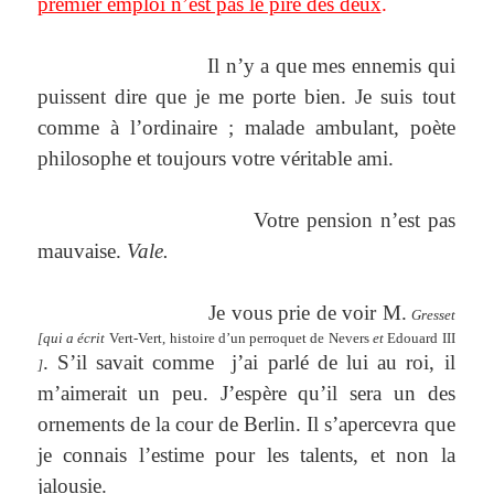
premier emploi n’est pas le pire des deux
.
Il n’y a que mes ennemis qui
puissent dire que je me porte bien. Je suis tout
comme à l’ordinaire ; malade ambulant, poète
philosophe et toujours votre véritable ami.
Votre pension n’est pas
mauvaise.
Vale.
Je vous prie de voir M.
Gresset
[qui a écrit
Vert-Vert, histoire d’un perroquet de Nevers
et
Edouard III
. S’il savait comme
j’ai parlé de lui au roi, il
]
m’aimerait un peu. J’espère qu’il sera un des
ornements de la cour de Berlin. Il s’apercevra que
je connais l’estime pour les talents, et non la
jalousie.