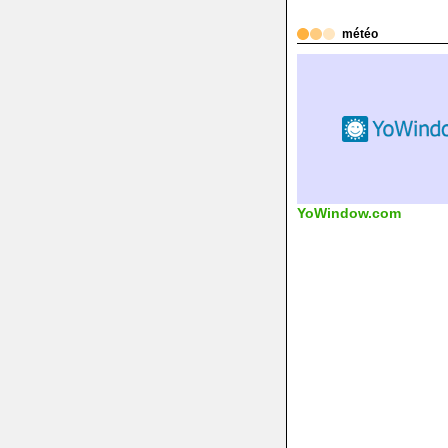
météo
YoWindow.com