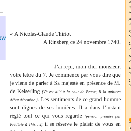
l
q
t
j
d
X
« A Nicolas-Claude Thiriot
d
A Rinsberg ce 24 novembre 1740.
J
b
A
b
yr.no
J’ai reçu, mon cher monsieur,
A
b
votre lettre du 7. Je commence par vous dire que
J
je viens de parler à Sa majesté en présence de M.
b
de Keiserling
[V* est allé à la cour de Prusse, il la quittera
. Les sentiments de ce grand homme
début décembre ]
sont dignes de ses lumières. Il a dans l’instant
réglé tout ce qui vous regarde
[pension promise par
; il se réserve le plaisir de vous en
Frédéric à Thiriot]
B