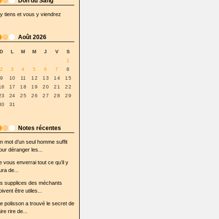
Don du Sang
'y tiens et vous y viendrez
Août 2026
D
L
M
M
J
V
S
1
2
3
4
5
6
7
8
9
10
11
12
13
14
15
16
17
18
19
20
21
22
23
24
25
26
27
28
29
30
31
Notes récentes
n mot d’un seul homme suffit
our déranger les...
e vous enverrai tout ce qu’il y
ura de...
es supplices des méchants
oivent être utiles...
e polisson a trouvé le secret de
ire rire de...