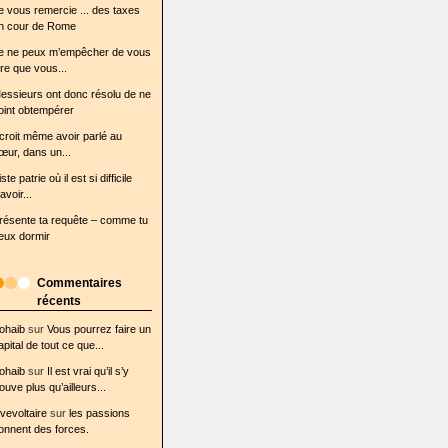
e vous remercie ... des taxes
n cour de Rome
e ne peux m’empêcher de vous
ire que vous...
essieurs ont donc résolu de ne
oint obtempérer
l croit même avoir parlé au
œur, dans un...
iste patrie où il est si difficile
avoir...
résente ta requête – comme tu
eux dormir
Commentaires
récents
ohaib
sur
Vous pourrez faire un
apital de tout ce que...
ohaib
sur
Il est vrai qu’il s’y
rouve plus qu’ailleurs...
ovevoltaire
sur
les passions
onnent des forces.