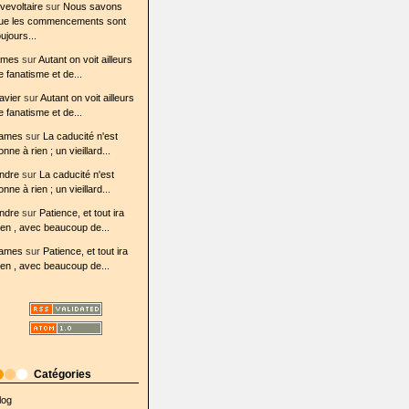
ovevoltaire
sur
Nous savons
ue les commencements sont
oujours...
ames
sur
Autant on voit ailleurs
e fanatisme et de...
avier
sur
Autant on voit ailleurs
e fanatisme et de...
ames
sur
La caducité n'est
onne à rien ; un vieillard...
ndre
sur
La caducité n'est
onne à rien ; un vieillard...
ndre
sur
Patience, et tout ira
ien , avec beaucoup de...
ames
sur
Patience, et tout ira
ien , avec beaucoup de...
Catégories
log