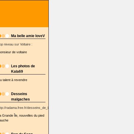
Ma belle amie loveV
op niveau sur Voltaire :
onsieur de voltaire
Les photos de
Kala69
u talent à revendre
Desseins
malgaches
ttp://radama.free.fr/desseins_de_la_semaine/
a Grande Île, nouvelles du pied
auche