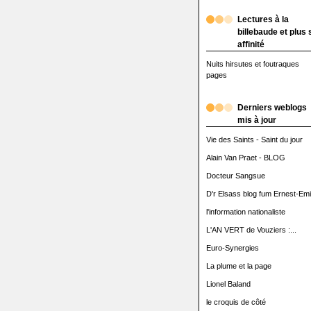
Lectures à la
billebaude et plus 
affinité
Nuits hirsutes et foutraques
pages
Derniers weblogs
mis à jour
Vie des Saints - Saint du jour
Alain Van Praet - BLOG
Docteur Sangsue
D'r Elsass blog fum Ernest-Emi
l'information nationaliste
L'AN VERT de Vouziers :...
Euro-Synergies
La plume et la page
Lionel Baland
le croquis de côté