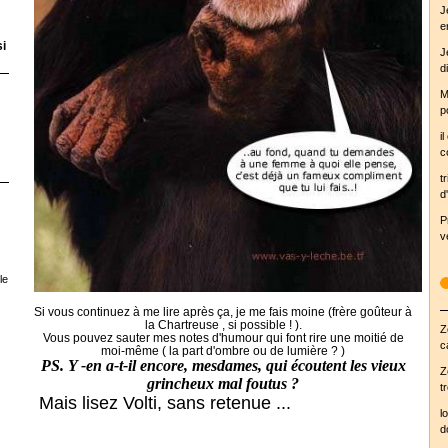
J
e
si
J
d
M
p
i
c
tr
d'
P
v
le
Si vous continuez à me lire après ça, je me fais moine (frère goûteur à
la Chartreuse , si possible ! ).
Z
Vous pouvez sauter mes notes d'humour qui font rire une moitié de
c
moi-même ( la part d'ombre ou de lumière ? )
PS. Y -en a-t-il encore, mesdames, qui écoutent les vieux
Z
grincheux mal foutus ?
t
Mais lisez Volti, sans retenue ...
l
d