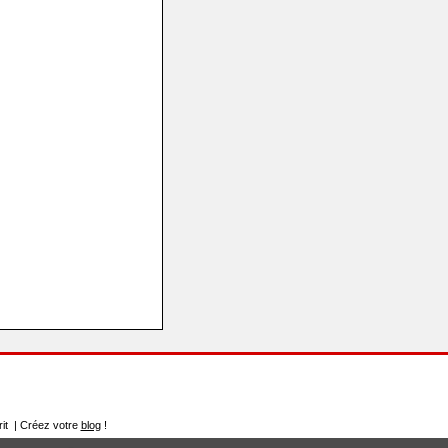
rit | Créez votre
blog
!