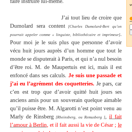
faire instruire lui-même.
v
J’ai tout lieu de croire que
Dumolard sera content
[Charles Dumolard-Bert qu’on
.
pourrait appeler comme « linguiste, bibliothécaire et imprimeur]
Pour moi je le suis plus que personne d’avoir
vécu huit jours auprès d’un homme que tout le
monde se disputerait à Paris, et qui n’a nul besoin
d’être roi. M. de Maupertuis est ici, mais il est
enfoncé dans ses calculs.
Je suis une passade et
j’ai eu l’agrément des coquetteries.
Je pars, car
c’en est trop que d’avoir quitté huit jours ses
anciens amis pour un souverain quelque aimable
qu’il puisse être. M. Algarotti n’est point venu au
Marly de Rinsberg
,
il fait
[Rheinsberg, ou Remusberg ]
l’amour à Berlin
, et il fait aussi la vie de César ;
le