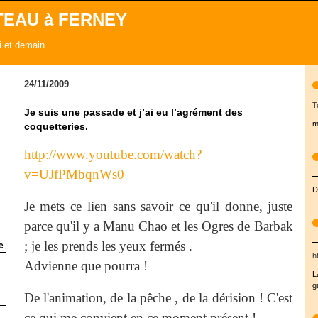
TEAU à FERNEY
ui et demain
24/11/2009
T
Je suis une passade et j’ai eu l’agrément des
m
coquetteries.
http://www.youtube.com/watch?
v=UJfPMbqnWs0
D
Je mets ce lien sans savoir ce qu'il donne, juste
parce qu'il y a Manu Chao et les Ogres de Barbak
; je les prends les yeux fermés .
e
h
Advienne que pourra !
L
g
De l'animation, de la pêche , de la dérision ! C'est
ce qui me convient en ce moment présent !