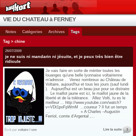
VIE DU CHATEAU à FERNEY
Notes
Catégories
Archives
Tags
Tag > chine
26/07/2009
je ne suis ni mandarin ni jésuite, et je peux très bien être
ridicule
Je vais faire en sorte de mériter toutes les
louanges qu'une belle lyonnaise voltairienne
m'adresse . Venez nombreux au Château de
Voltaire, aujourd'hui et tous les jours (sauf lundi
). Aujourd'hui est un beau jour pour se distraire
. Le maillot jaune est ici, le maillot jaune de la
liberté et de la tolérance. Allez Volti, tu es le
meilleur ... http://www.youtube.com/watch?
v=VDt1poFpWmM ...coureur ? Il fut un temps
.... « A Charles –Augustin
Ferriol, comte d’Argental ,...
Lire la suite
3
Écrit par
voltaire I see