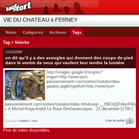
VIE DU CHATEAU à FERNEY
Notes
Catégories
Archives
Tags
Tag > féderbe
21/12/2009
on dit qu’il y a des aveugles qui donnent des coups de pied
dans le ventre de ceux qui veulent leur rendre la lumière
http://images.google.fr/imgres?
imgurl=http://www.lyon-
passionnement.com/sorties/toutatis/dieu-
gaulois.jpg&imgrefurl=http://www.lyon-
passionnement.com/sorties/toutatis/index.htm&usg=__HWJoQFnbyr
« A Michel-Ange-André Le Roux Deshautesrayes 21 décembre [1760 ]
...
Lire la suite
0
Écrit par
voltaire I see
Plus de notes disponibles.