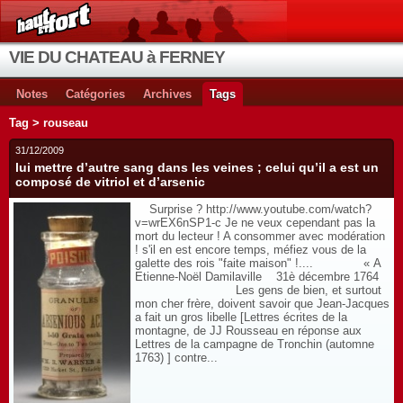
VIE DU CHATEAU à FERNEY
Notes
Catégories
Archives
Tags
Tag > rouseau
31/12/2009
lui mettre d’autre sang dans les veines ; celui qu’il a est un
composé de vitriol et d’arsenic
Surprise ? http://www.youtube.com/watch?
v=wrEX6nSP1-c Je ne veux cependant pas la
mort du lecteur ! A consommer avec modération
! s'il en est encore temps, méfiez vous de la
galette des rois "faite maison" !.... « A
Etienne-Noël Damilaville 31è décembre 1764
Les gens de bien, et surtout
mon cher frère, doivent savoir que Jean-Jacques
a fait un gros libelle [Lettres écrites de la
montagne, de JJ Rousseau en réponse aux
Lettres de la campagne de Tronchin (automne
1763) ] contre...