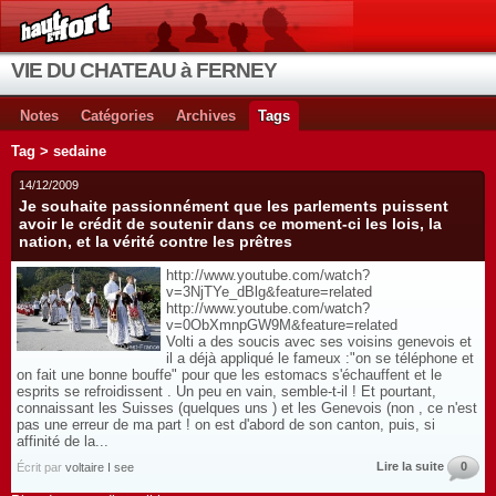
VIE DU CHATEAU à FERNEY
Notes
Catégories
Archives
Tags
Tag > sedaine
14/12/2009
Je souhaite passionnément que les parlements puissent
avoir le crédit de soutenir dans ce moment-ci les lois, la
nation, et la vérité contre les prêtres
http://www.youtube.com/watch?
v=3NjTYe_dBlg&feature=related
http://www.youtube.com/watch?
v=0ObXmnpGW9M&feature=related
Volti a des soucis avec ses voisins genevois et
il a déjà appliqué le fameux :"on se téléphone et
on fait une bonne bouffe" pour que les estomacs s'échauffent et le
esprits se refroidissent . Un peu en vain, semble-t-il ! Et pourtant,
connaissant les Suisses (quelques uns ) et les Genevois (non , ce n'est
pas une erreur de ma part ! on est d'abord de son canton, puis, si
affinité de la...
Lire la suite
0
Écrit par
voltaire I see