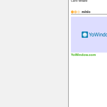
Carré Verlaine
météo
YoWindow.com