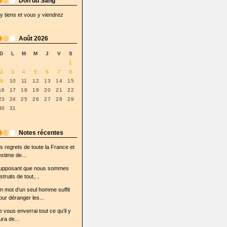
Don du Sang
'y tiens et vous y viendrez
Août 2026
D
L
M
M
J
V
S
1
2
3
4
5
6
7
8
9
10
11
12
13
14
15
16
17
18
19
20
21
22
23
24
25
26
27
28
29
30
31
Notes récentes
es regrets de toute la France et
'estime de...
upposant que nous sommes
struits de tout,...
n mot d’un seul homme suffit
our déranger les...
e vous enverrai tout ce qu’il y
ura de...