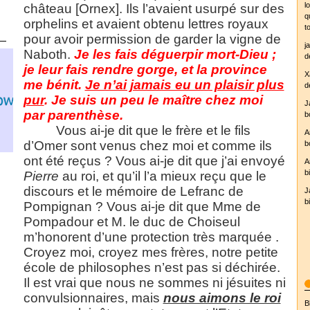
l
château [Ornex]. Ils l’avaient usurpé sur des
q
orphelins et avaient obtenu lettres royaux
t
pour avoir permission de garder la vigne de
j
Naboth.
Je les fais déguerpir mort-Dieu ;
d
je leur fais rendre gorge, et la province
X
me bénit.
Je n’ai jamais eu un plaisir plus
d
pur
. Je suis un peu le maître chez moi
J
par parenthèse.
b
Vous ai-je dit que le frère et le fils
A
d’Omer sont venus chez moi et comme ils
b
yr.no
ont été reçus ? Vous ai-je dit que j’ai envoyé
A
b
Pierre
au roi, et qu’il l’a mieux reçu que le
discours et le mémoire de Lefranc de
J
b
Pompignan ? Vous ai-je dit que Mme de
Pompadour et M. le duc de Choiseul
m’honorent d’une protection très marquée .
Croyez moi, croyez mes frères, notre petite
école de philosophes n’est pas si déchirée.
Il est vrai que nous ne sommes ni jésuites ni
convulsionnaires, mais
nous aimons le roi
B