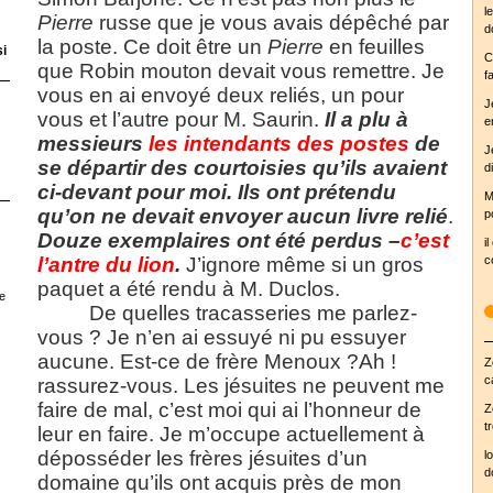
l
Pierre
russe que je vous avais dépêché par
d
la poste. Ce doit être un
Pierre
en feuilles
si
C
que Robin mouton devait vous remettre. Je
fa
vous en ai envoyé deux reliés, un pour
J
vous et l’autre pour M. Saurin.
Il a plu à
e
messieurs
les intendants des postes
de
J
se départir des courtoisies qu’ils avaient
d
ci-devant pour moi. Ils ont prétendu
M
qu’on ne devait envoyer aucun livre relié
.
p
Douze exemplaires ont été perdus –
c’est
i
c
l’antre du lion
.
J’ignore même si un gros
paquet a été rendu à M. Duclos.
e
De quelles tracasseries me parlez-
vous ? Je n’en ai essuyé ni pu essuyer
aucune. Est-ce de frère Menoux ?Ah !
Z
c
rassurez-vous. Les jésuites ne peuvent me
faire de mal, c’est moi qui ai l’honneur de
Z
t
leur en faire. Je m’occupe actuellement à
déposséder les frères jésuites d’un
l
d
domaine qu’ils ont acquis près de mon