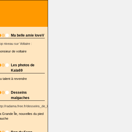
Ma belle amie loveV
op niveau sur Voltaire :
onsieur de voltaire
Les photos de
Kala69
u talent à revendre
Desseins
malgaches
ttp://radama.free.fr/desseins_de_la_semaine/
a Grande Île, nouvelles du pied
auche