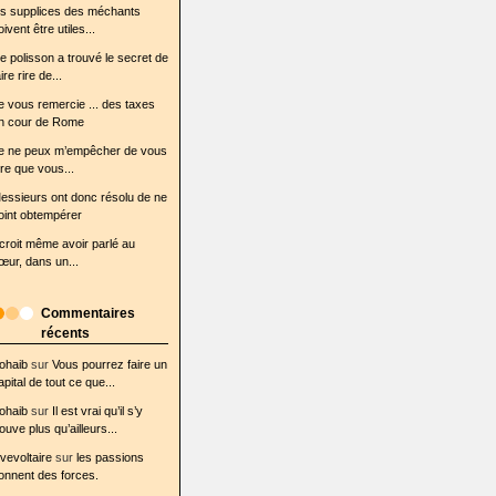
es supplices des méchants
oivent être utiles...
e polisson a trouvé le secret de
ire rire de...
e vous remercie ... des taxes
n cour de Rome
e ne peux m’empêcher de vous
ire que vous...
essieurs ont donc résolu de ne
oint obtempérer
l croit même avoir parlé au
œur, dans un...
Commentaires
récents
ohaib
sur
Vous pourrez faire un
apital de tout ce que...
ohaib
sur
Il est vrai qu’il s’y
rouve plus qu’ailleurs...
ovevoltaire
sur
les passions
onnent des forces.