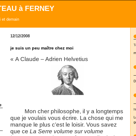
TEAU à FERNEY
ui et demain
12/12/2008
T
je suis un peu maître chez moi
m
« A Claude – Adrien Helvetius
D
e
h
Mon cher philosophe, il y a longtemps
que je voulais vous écrire. La chose qui me
L
g
manque le plus c’est le loisir. Vous savez
que ce
La Serre
volume sur volume