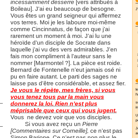
incessamment desserre
[vers attribués à
Boileau]. J’ai eu beaucoup de besogne.
J
Vous êtes un grand seigneur qui affermez
vos terres. Moi je les laboure moi-même
comme Cincinnatus, de façon que j’ai
rarement un moment à moi. J’ai lu une
héroïde d’un disciple de Socrate dans
laquelle j’ai vu des vers admirables. J’en
fais mon compliment à l’auteur sans le
nommer [Marmontel ?]. La pièce est roide.
Bernard de Fontenelle n’eut jamais osé ni
pu en faire autant. Le parti des sages ne
laisse pas d’être considérable, et assez fier.
Je vous le répète, mes frères, si vous
l
l
vous tenez tous par la main vous
s
donnerez la loi. Rien n’est plus
in
méprisable que ceux qui vous jugent.
U
Vous
ne devez voir que vos disciples.
p
Si vous avez reçu un
Pierre
J
[Commentaires sur Corneille],
ce n’est pas
a
Simon Barjone. Ce n’est pas non plus le