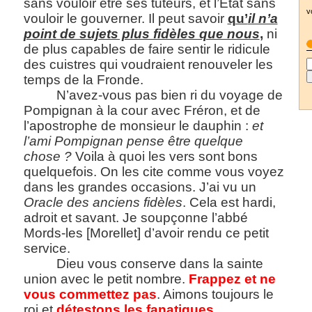
sans vouloir être ses tuteurs, et l’Etat sans
v
vouloir le gouverner. Il peut savoir
qu’
il n’a
point de sujets plus fidèles que nous
,
ni
de plus capables de faire sentir le ridicule
des cuistres qui voudraient renouveler les
temps de la Fronde.
N’avez-vous pas bien ri du voyage de
Pompignan à la cour avec Fréron, et de
l’apostrophe de monsieur le dauphin :
et
l’ami Pompignan pense être quelque
chose ?
Voila à quoi les vers sont bons
quelquefois. On les cite comme vous voyez
dans les grandes occasions. J’ai vu un
Oracle des anciens fidèles
. Cela est hardi,
adroit et savant. Je soupçonne l’abbé
Mords-les [Morellet] d’avoir rendu ce petit
service.
Dieu vous conserve dans la sainte
union avec le petit nombre.
Frappez et ne
vous commettez pas
. Aimons toujours le
roi et
détestons les fanatiques
.