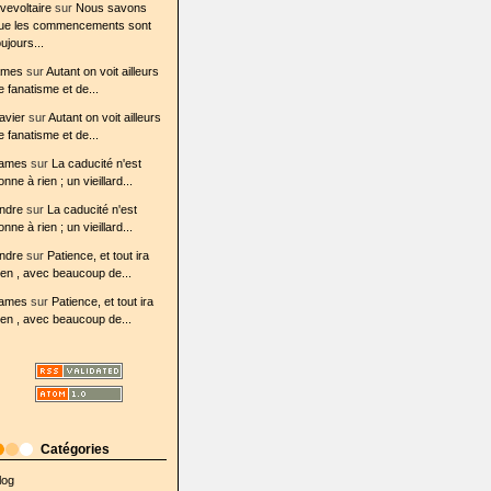
ovevoltaire
sur
Nous savons
ue les commencements sont
oujours...
ames
sur
Autant on voit ailleurs
e fanatisme et de...
avier
sur
Autant on voit ailleurs
e fanatisme et de...
ames
sur
La caducité n'est
onne à rien ; un vieillard...
ndre
sur
La caducité n'est
onne à rien ; un vieillard...
ndre
sur
Patience, et tout ira
ien , avec beaucoup de...
ames
sur
Patience, et tout ira
ien , avec beaucoup de...
Catégories
log