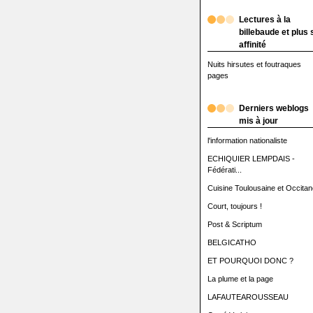
Lectures à la
billebaude et plus 
affinité
Nuits hirsutes et foutraques
pages
Derniers weblogs
mis à jour
l'information nationaliste
ECHIQUIER LEMPDAIS -
Fédérati...
Cuisine Toulousaine et Occitan
Court, toujours !
Post & Scriptum
BELGICATHO
ET POURQUOI DONC ?
La plume et la page
LAFAUTEAROUSSEAU