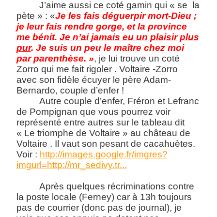
J’aime aussi ce coté gamin qui « se la
pète » : «
Je les fais déguerpir mort-Dieu ;
je leur fais rendre gorge, et la province
me bénit.
Je n’ai jamais eu un plaisir plus
pur
. Je suis un peu le maître chez moi
par parenthèse. »
, je lui trouve un coté
Zorro qui me fait rigoler . Voltaire -Zorro
avec son fidèle écuyer le père Adam-
Bernardo, couple d’enfer !
Autre couple d’enfer, Fréron et Lefranc
de Pompignan que vous pourrez voir
représenté entre autres sur le tableau dit
« Le triomphe de Voltaire » au château de
Voltaire . Il vaut son pesant de cacahuètes.
Voir :
http://images.google.fr/imgres?
imgurl=http://mr_sedivy.tr...
Après quelques récriminations contre
la poste locale (Ferney) car à 13h toujours
pas de courrier (donc pas de journal), je