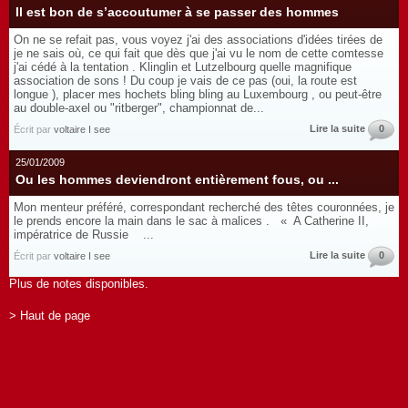
Il est bon de s’accoutumer à se passer des hommes
On ne se refait pas, vous voyez j'ai des associations d'idées tirées de
je ne sais où, ce qui fait que dès que j'ai vu le nom de cette comtesse
j'ai cédé à la tentation . Klinglin et Lutzelbourg quelle magnifique
association de sons ! Du coup je vais de ce pas (oui, la route est
longue ), placer mes hochets bling bling au Luxembourg , ou peut-être
au double-axel ou "ritberger", championnat de...
Lire la suite
0
Écrit par
voltaire I see
25/01/2009
Ou les hommes deviendront entièrement fous, ou ...
Mon menteur préféré, correspondant recherché des têtes couronnées, je
le prends encore la main dans le sac à malices . « A Catherine II,
impératrice de Russie ...
Lire la suite
0
Écrit par
voltaire I see
Plus de notes disponibles.
> Haut de page