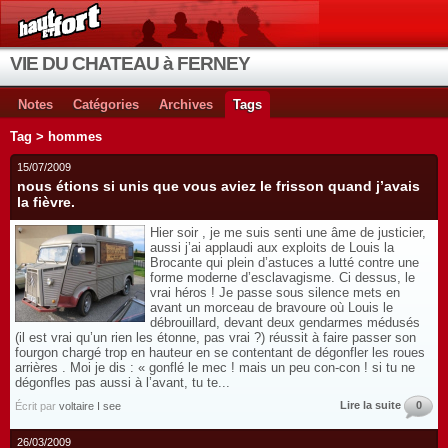
VIE DU CHATEAU à FERNEY
Notes
Catégories
Archives
Tags
Tag > hommes
15/07/2009
nous étions si unis que vous aviez le frisson quand j’avais
la fièvre.
Hier soir , je me suis senti une âme de justicier,
aussi j’ai applaudi aux exploits de Louis la
Brocante qui plein d’astuces a lutté contre une
forme moderne d’esclavagisme. Ci dessus, le
vrai héros ! Je passe sous silence mets en
avant un morceau de bravoure où Louis le
débrouillard, devant deux gendarmes médusés
(il est vrai qu’un rien les étonne, pas vrai ?) réussit à faire passer son
fourgon chargé trop en hauteur en se contentant de dégonfler les roues
arrières . Moi je dis : « gonflé le mec ! mais un peu con-con ! si tu ne
dégonfles pas aussi à l’avant, tu te...
Lire la suite
0
Écrit par
voltaire I see
26/03/2009