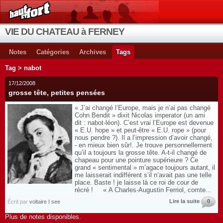
VIE DU CHATEAU à FERNEY
Notes
Catégories
Archives
Tags
Tag > nabot
17/12/2008
grosse tête, petites pensées
« J’ai changé l’Europe, mais je n’ai pas changé
Cohn Bendit » dixit Nicolas imperator (un ami
dit : nabot-léon). C’est vrai l’Europe est devenue
« E.U. hope » et peut-être « E.U. rope » (pour
nous pendre ?). Il a l’impression d’avoir changé,
- en mieux bien sûr!. Je trouve personnellement
qu’il a toujours la grosse tête. A-t-il changé de
chapeau pour une pointure supérieure ? Ce
grand « sentimental » m’agace toujours autant, il
me laisserait indifférent s’il n’avait pas une telle
place. Baste ! je laisse là ce roi de cour de
récré ! « A Charles-Augustin Ferriol, comte...
Lire la suite
0
Écrit par
voltaire I see
Plus de notes disponibles.