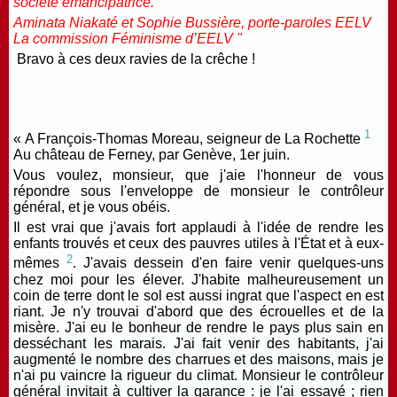
société émancipatrice.
Aminata Niakaté et Sophie Bussière, porte-paroles EELV
La commission Féminisme d’EELV "
Bravo à ces deux ravies de la crêche !
1
« A François-Thomas Moreau, seigneur de La Rochette
Au château de Ferney, par Genève, 1er juin.
Vous voulez, monsieur, que j'aie l'honneur de vous
répondre sous l'enveloppe de monsieur le contrôleur
général, et je vous obéis.
Il est vrai que j'avais fort applaudi à l'idée de rendre les
enfants trouvés et ceux des pauvres utiles à l'État et à eux-
2
mêmes
. J'avais dessein d'en faire venir quelques-uns
chez moi pour les élever. J'habite malheureusement un
coin de terre dont le sol est aussi ingrat que l'aspect en est
riant. Je n'y trouvai d'abord que des écrouelles et de la
misère. J'ai eu le bonheur de rendre le pays plus sain en
desséchant les marais. J'ai fait venir des habitants, j'ai
augmenté le nombre des charrues et des maisons, mais je
n'ai pu vaincre la rigueur du climat. Monsieur le contrôleur
général invitait à cultiver la garance : je l'ai essayé ; rien