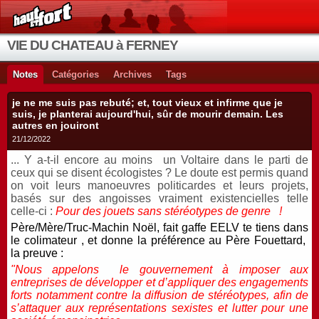
VIE DU CHATEAU à FERNEY
Notes
Catégories
Archives
Tags
je ne me suis pas rebuté; et, tout vieux et infirme que je
suis, je planterai aujourd'hui, sûr de mourir demain. Les
autres en jouiront
21/12/2022
... Y a-t-il encore au moins
un Voltaire dans le parti de
ceux qui se disent écologistes ? Le doute est permis quand
on voit leurs manoeuvres politicardes et leurs projets,
basés sur des angoisses vraiment existencielles telle
celle-ci :
Pour des jouets sans stéréotypes de genre !
Père/Mère/Truc-Machin Noël, fait gaffe EELV te tiens dans
le colimateur , et donne la préférence au Père Fouettard,
la preuve :
"Nous appelons le gouvernement à imposer aux
entreprises de développer et d’appliquer des engagements
forts notamment contre la diffusion de stéréotypes, afin de
s’attaquer aux représentations sexistes et lutter pour une