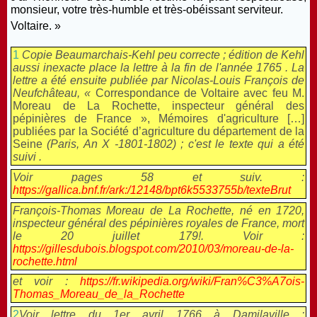
monsieur, votre très-humble et très-obéissant serviteur.
Voltaire. »
1
Copie Beaumarchais-Kehl peu correcte ; édition de Kehl
aussi inexacte place la lettre à la fin de l'année 1765 . La
lettre a été ensuite publiée par Nicolas-Louis François de
Neufchâteau, «
Correspondance de Voltaire avec feu M.
Moreau de La Rochette, inspecteur général des
pépinières de France », Mémoires d'agriculture […]
publiées par la Société d’agriculture du département de la
Seine
(Paris, An X -1801-1802) ; c'est le texte qui a été
suivi .
Voir pages 58 et suiv. :
https://gallica.bnf.fr/ark:/12148/bpt6k5533755b/texteBrut
François-Thomas Moreau de La Rochette, né en 1720,
inspecteur général des pépinières royales de France, mort
le 20 juillet 179!. Voir :
https://gillesdubois.blogspot.com/2010/03/moreau-de-la-
rochette.html
et voir :
https://fr.wikipedia.org/wiki/Fran%C3%A7ois-
Thomas_Moreau_de_la_Rochette
2
Voir lettre du 1er avril 1766 à Damilaville :