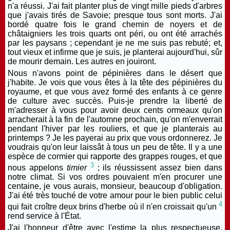
n'a réussi. J'ai fait planter plus de vingt mille pieds d'arbres
que j'avais tirés de Savoie; presque tous sont morts. J'ai
bordé quatre fois le grand chemin de noyers et de
châtaigniers les trois quarts ont péri, ou ont été arrachés
par les paysans ; cependant je ne me suis pas rebuté; et,
tout vieux et infirme que je suis, je planterai aujourd'hui, sûr
de mourir demain. Les autres en jouiront.
Nous n'avons point de pépinières dans le désert que
j'habite. Je vois que vous êtes à la tête des pépinières du
royaume, et que vous avez formé des enfants à ce genre
de culture avec succès. Puis-je prendre la liberté de
m'adresser à vous pour avoir deux cents ormeaux qu'on
arracherait à la fin de l'automne prochain, qu'on m'enverrait
pendant l'hiver par les rouliers, et que je planterais au
printemps ? Je les payerai au prix que vous ordonnerez. Je
voudrais qu'on leur laissât à tous un peu de tête. Il y a une
espèce de cormier qui rapporte des grappes rouges, et que
3
nous appelons
timier
; ils réussissent assez bien dans
notre climat. Si vos ordres pouvaient m'en procurer une
centaine, je vous aurais, monsieur, beaucoup d'obligation.
J'ai été très touché de votre amour pour le bien public celui
4
qui fait croître deux brins d'herbe où il n'en croissait qu'un
rend service à l'État.
J'ai l'honneur d'être avec l'estime la plus respectueuse,