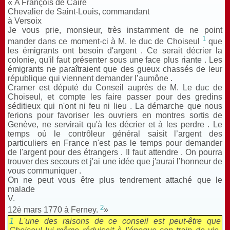
« A François de Caire
Chevalier de Saint-Louis, commandant
à Versoix
Je vous prie, monsieur, très instamment de ne point
1
mander dans ce moment-ci à M. le duc de Choiseul
que
les émigrants ont besoin d'argent . Ce serait décrier la
colonie, qu'il faut présenter sous une face plus riante . Les
émigrants ne paraîtraient que des gueux chassés de leur
république qui viennent demander l’aumône .
Cramer est député du Conseil auprès de M. Le duc de
Choiseul, et compte les faire passer pour des gredins
séditieux qui n'ont ni feu ni lieu . La démarche que nous
ferions pour favoriser les ouvriers en montres sortis de
Genève, ne servirait qu'à les décrier et à les perdre . Le
temps où le contrôleur général saisit l’argent des
particuliers en France n'est pas le temps pour demander
de l'argent pour des étrangers . Il faut attendre . On pourra
trouver des secours et j'ai une idée que j'aurai l’honneur de
vous communiquer .
On ne peut vous être plus tendrement attaché que le
malade
V.
2
12è mars 1770 à Ferney.
»
1
L'une des raisons de ce conseil est peut-être que