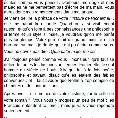
écrites comme vous pensez. D’ailleurs mon âge et mes
maladies ne me permettent pas d’écrire de ma main. Vous
aurez donc mes remerciements dans ma langue.
2
Je viens de lire la préface de votre
Histoire de Richard III
,
elle me paraît trop courte. Quand on a si visiblement
raison, et qu’on joint à ses connaissances une philosophie
si ferme et un style si mâle, je voudrais qu’on me parlât
plus longtemps. Votre père était un grand ministre et un
bon orateur, mais je doute qu’il eût pu écrire comme vous.
3
Vous ne devez pas dire :
Quia pater major me est
.
J’ai toujours pensé comme vous , monsieur, qu’il faut se
défier de toutes les histoires anciennes. Fontenelle, le seul
homme du siècle de Louis XIV qui fut à la fois poète,
philosophe et savant, disait qu’elles étaient
des fables
convenues
; et il faut avouer que Rollin a trop compilé de
chimères et de contradictions.
Après avoir lu la préface de votre histoire, j’ai lu celle de
4
votre roman
. Vous vous y moquez un peu de moi : les
Français entendent raillerie ; mais je vais vous répondre
sérieusement.