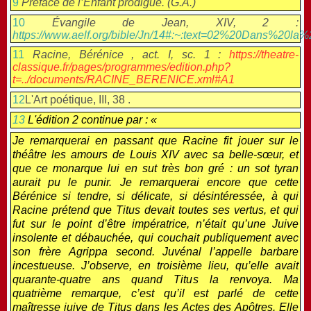
9
Préface de l’
Enfant prodigue.
(G.A.)
10
Évangile de Jean, XIV, 2 :
https://www.aelf.org/bible/Jn/14#:~:text=02%20Dans%20la%2
11
Racine,
Bérénice
, act. I, sc. 1 :
https://theatre-
classique.fr/pages/programmes/edition.php?
t=../documents/RACINE_BERENICE.xml#A1
12
L'Art poétique, III, 38 .
13
L'édition 2 continue par : «
Je remarquerai en passant que Racine fit jouer sur le
théâtre les amours de Louis XIV avec sa belle-sœur, et
que ce monarque lui en sut très bon gré : un sot tyran
aurait pu le punir. Je remarquerai encore que cette
Bérénice si tendre, si délicate, si désintéressée, à qui
Racine prétend que Titus devait toutes ses vertus, et qui
fut sur le point d’être impératrice, n’était qu’une Juive
insolente et débauchée, qui couchait publiquement avec
son frère Agrippa second. Juvénal l’appelle barbare
incestueuse. J’observe, en troisième lieu, qu’elle avait
quarante-quatre ans quand Titus la renvoya. Ma
quatrième remarque, c’est qu’il est parlé de cette
maîtresse juive de Titus dans les
Actes des Apôtres
. Elle