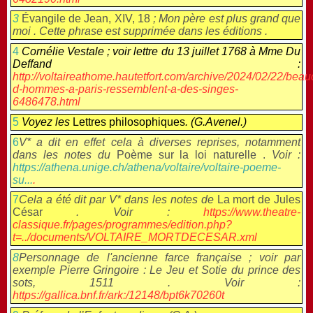
3
Évangile de Jean, XIV, 18
; Mon père est plus grand que
moi . Cette phrase est supprimée dans les éditions .
4
Cornélie Vestale ; voir lettre du 13 juillet 1768 à Mme Du
Deffand :
http://voltaireathome.hautetfort.com/archive/2024/02/22/bea
d-hommes-a-paris-ressemblent-a-des-singes-
6486478.html
5
Voyez les
Lettres philosophiques
.
(G.Avenel.)
6
V* a dit en effet cela à diverses reprises, notamment
dans les notes du
Poème sur la loi naturelle .
Voir :
https://athena.unige.ch/athena/voltaire/voltaire-poeme-
su...
.
7
Cela a été dit par V* dans les notes de
La mort de Jules
César
. Voir :
https://www.theatre-
classique.fr/pages/programmes/edition.php?
t=../documents/VOLTAIRE_MORTDECESAR.xml
8
Personnage de l'ancienne farce française ; voir par
exemple Pierre Gringoire : Le Jeu et Sotie du prince des
sots, 1511 . Voir :
https://gallica.bnf.fr/ark:/12148/bpt6k70260t