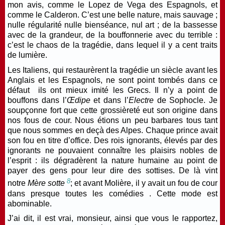
mon avis, comme le Lopez de Vega des Espagnols, et
comme le Calderon. C’est une belle nature, mais sauvage ;
nulle régularité nulle bienséance, nul art ; de la bassesse
avec de la grandeur, de la bouffonnerie avec du terrible :
c’est le chaos de la tragédie, dans lequel il y a cent traits
de lumière.
Les Italiens, qui restaurèrent la tragédie un siècle avant les
Anglais et les Espagnols, ne sont point tombés dans ce
défaut ils ont mieux imité les Grecs. Il n’y a point de
bouffons dans l’
Œdipe
et dans l’
Electre
de Sophocle. Je
soupçonne fort que cette grossièreté eut son origine dans
nos
fous de cour
. Nous étions un peu barbares tous tant
que nous sommes en deçà des Alpes. Chaque prince avait
son
fou
en titre d’office. Des rois ignorants, élevés par des
ignorants ne pouvaient connaître les plaisirs nobles de
l’esprit : ils dégradèrent la nature humaine au point de
payer des gens pour leur dire des sottises. De là vint
8
notre
Mère sotte
; et avant Molière, il y avait un fou de cour
dans presque toutes les comédies . Cette mode est
abominable.
J’ai dit, il est vrai, monsieur, ainsi que vous le rapportez,