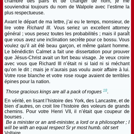
chambre des pairs et de changer de nom, je me
souviendrai toujours du nom de Walpole avec l’estime la
plus respectueuse.
Avant le départ de ma lettre, j’ai eu le temps, monsieur, de
lire votre
Richard III
. Vous seriez un excellent
attorney
général ;
vous pesez toutes les probabilités ; mais il paraît
que vous avez une inclination secrète pour ce bossu. Vous
voulez qu’il ait été beau garçon, et même galant homme.
Le bénédictin Calmet a fait une dissertation pour prouver
que Jésus-Christ avait un fort beau visage. Je veux croire
avec vous que Richard III n’était ni si laid ni si méchant
qu’on le dit ; mais je n’aurais pas voulu avoir affaire à lui.
Votre
rose blanche
et votre
rose rouge
avaient de terribles
épines pour la nation.
18
Those gracious kings are all a pack of rogues
.
En vérité, en lisant l’histoire des York, des Lancastre, et de
bien d’autres, on croit lire l’histoire des voleurs de grands
chemins. Pour votre Henri VII, il n’était que coupeur de
bourses .
Be a minister or an anti-minister, a lord or a philosopher ; I
will be with an equal respect Sr yr most humb. obt sert
Voltaire.