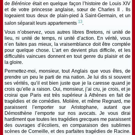
de
Bérénice
était en quelque façon l’histoire de Louis XIV
et de votre princesse anglaise, sœur de Charles II . Ils
logeaient tous deux de plain-pied à Saint-Germain, et un
13
salon séparait leurs appartements
.
Vous n’observez, vous autres libres Bretons, ni
unité de
lieu,
ni
unité de temps,
ni
unité d’action
. En vérité, vous
n’en faites pas mieux, la vraisemblance doit être comptée
pour quelque chose. L’art en devient plus difficile, et les
difficultés vaincues donnent en tout genre du plaisir et de
la gloire.
Permettez-moi, monsieur, tout Anglais que vous êtes, de
prendre un peu le parti de ma nation. Je lui dis si souvent
ses vérités, qu’il est bien juste que je la caresse quand je
crois qu’elle a raison. Oui, monsieur, j’ai cru, je crois, et je
croirai que Paris est très supérieur à Athènes en fait de
tragédies et de comédies. Molière, et même Regnard, me
paraissent l’emporter sur Aristophane, autant que
Démosthène l’emporte sur nos avocats. Je vous dirai
hardiment que toutes les tragédies grecques me paraissent
des ouvrages d’écoliers, en comparaison des
sublimes
scènes
de Corneille, et des
parfaites tragédies
de Racine.