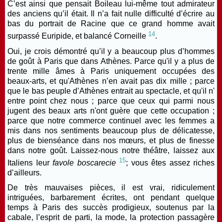
C’est ainsi que pensait Boileau lui-même tout admirateur
des anciens qu’il était. Il n’a fait nulle difficulté d’écrire au
bas du portrait de Racine que ce grand homme avait
14
surpassé Euripide, et balancé Corneille
.
Oui, je crois démontré qu’il y a beaucoup plus d’hommes
de goût à Paris que dans Athènes. Parce qu'il y a plus de
trente mille âmes à Paris uniquement occupées des
beaux-arts, et qu'Athènes n’en avait pas dix mille ; parce
que le bas peuple d’Athènes entrait au spectacle, et qu'il n'
entre point chez nous ; parce que ceux qui parmi nous
jugent des beaux arts n'ont guère que cette occupation ;
parce que notre commerce continuel avec les femmes a
mis dans nos sentiments beaucoup plus de délicatesse,
plus de bienséance dans nos mœurs, et plus de finesse
dans notre goût. Laissez-nous notre théâtre, laissez aux
15
Italiens leur
favole boscarecie
; vous êtes assez riches
d’ailleurs.
De très mauvaises pièces, il est vrai, ridiculement
intriguées, barbarement écrites, ont pendant quelque
temps à Paris des succès prodigieux, soutenus par la
cabale, l’esprit de parti, la mode, la protection passagère