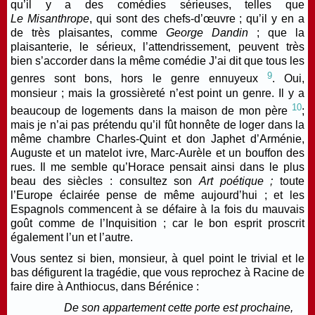
qu’il y a des comédies sérieuses, telles que
Le
Misanthrope
, qui sont des chefs-d’œuvre ; qu’il y en a
de très plaisantes, comme
George Dandin
; que la
plaisanterie, le sérieux, l’attendrissement, peuvent très
bien s’accorder dans la même comédie J’ai dit que tous les
9
genres sont bons, hors le genre ennuyeux
. Oui,
monsieur ; mais la grossièreté n’est point un genre.
Il y a
10
beaucoup de logements dans la maison de mon père
;
mais je n’ai pas prétendu qu’il fût honnête de loger dans la
même chambre Charles-Quint et don Japhet d’Arménie,
Auguste et un matelot ivre, Marc-Aurèle et un bouffon des
rues. Il me semble qu’Horace pensait ainsi dans le plus
beau des siècles : consultez son
Art poétique ;
toute
l’Europe éclairée pense de même aujourd’hui ; et les
Espagnols commencent à se défaire à la fois du mauvais
goût comme de l’Inquisition ; car le bon esprit proscrit
également l’un et l’autre.
Vous sentez si bien, monsieur, à quel point le trivial et le
bas défigurent la tragédie, que vous reprochez à Racine de
faire dire à Anthiocus, dans
Bérénice
:
De son appartement cette porte est prochaine,