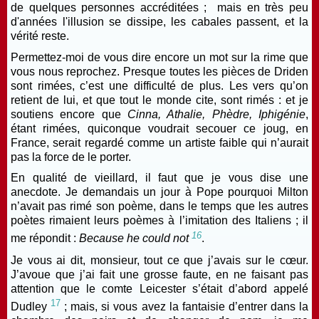
de quelques personnes accréditées ; mais en très peu
d'années l'illusion se dissipe, les cabales passent, et la
vérité reste.
Permettez-moi de vous dire
encore un mot sur la rime que
vous nous reprochez. Presque toutes les pièces de Driden
sont rimées, c’est une difficulté de plus. Les vers qu’on
retient de lui, et que tout le monde cite, sont rimés : et je
soutiens encore que
Cinna, Athalie, Phèdre, Iphigénie
,
étant rimées, quiconque voudrait secouer ce joug, en
France, serait regardé comme un artiste faible qui n’aurait
pas la force de le porter.
En qualité de vieillard, il faut que je vous dise une
anecdote. Je demandais un jour à Pope pourquoi Milton
n’avait pas rimé son poème, dans le temps que les autres
poètes rimaient leurs poèmes à l’imitation des Italiens ; il
16
me répondit :
Because he could not
.
Je vous ai dit, monsieur, tout ce que j’avais sur le cœur.
J’avoue que j’ai fait une grosse faute, en ne faisant pas
attention que le comte Leicester s’était d’abord appelé
17
Dudley
; mais, si vous avez la fantaisie d’entrer dans la