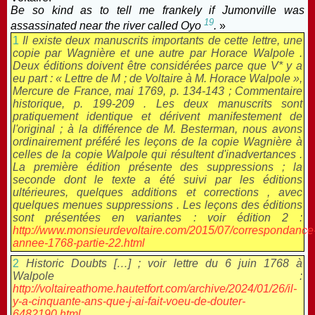
Be so kind as to tell me frankely if Jumonville was
19
assassinated near the river called Oyo
.
»
1
Il existe deux manuscrits importants de cette lettre, une
copie par Wagnière et une autre par Horace Walpole .
Deux éditions doivent être considérées parce que V* y a
eu part : « Lettre de M ; de Voltaire à M. Horace Walpole »,
Mercure de France, mai 1769, p. 134-143 ; Commentaire
historique, p. 199-209 . Les deux manuscrits sont
pratiquement identique et dérivent manifestement de
l'original ; à la différence de M. Besterman, nous avons
ordinairement préféré les leçons de la copie Wagnière à
celles de la copie Walpole qui résultent d'inadvertances .
La première édition présente des suppressions ; la
seconde dont le texte a été suivi par les éditions
ultérieures, quelques additions et corrections , avec
quelques menues suppressions . Les leçons des éditions
sont présentées en variantes : voir édition 2 :
http://www.monsieurdevoltaire.com/2015/07/correspondance
annee-1768-partie-22.html
2
Historic Doubts […] ; voir lettre du 6 juin 1768 à
Walpole :
http://voltaireathome.hautetfort.com/archive/2024/01/26/il-
y-a-cinquante-ans-que-j-ai-fait-voeu-de-douter-
6482190.html