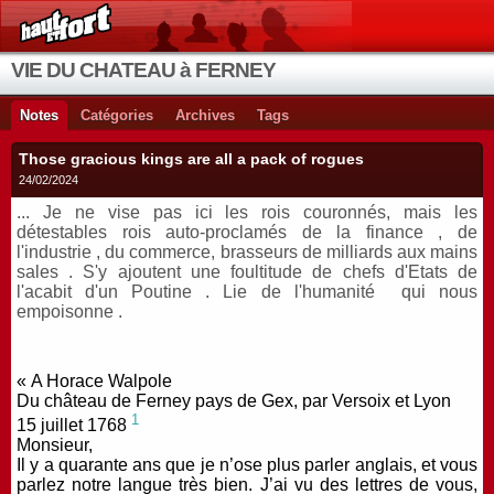
VIE DU CHATEAU à FERNEY
Notes
Catégories
Archives
Tags
Those gracious kings are all a pack of rogues
24/02/2024
... Je ne vise pas ici les rois couronnés, mais les
détestables rois auto-proclamés de la finance , de
l'industrie , du commerce, brasseurs de milliards aux mains
sales . S'y ajoutent une foultitude de chefs d'Etats de
l'acabit d'un Poutine . Lie de l'humanité qui nous
empoisonne .
« A Horace Walpole
Du château de Ferney pays de Gex, par Versoix et Lyon
1
15 juillet 1768
Monsieur,
Il y a quarante ans que je n’ose plus parler anglais, et vous
parlez notre langue très bien. J’ai vu des lettres de vous,