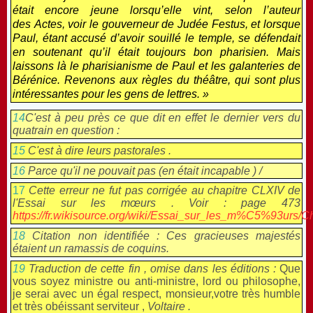
était encore jeune lorsqu’elle vint, selon l’auteur
des
Actes
, voir le gouverneur de Judée Festus, et lorsque
Paul, étant accusé d’avoir souillé le temple, se défendait
en soutenant qu’il était toujours bon pharisien. Mais
laissons là le pharisianisme de Paul et les galanteries de
Bérénice. Revenons aux règles du théâtre, qui sont plus
intéressantes pour les gens de lettres. »
14
C'est à peu près ce que dit en effet le dernier vers du
quatrain en question :
15
C'est à dire leurs pastorales .
16
Parce qu'il ne pouvait pas (en était incapable ) /
17
Cette erreur ne fut pas corrigée au chapitre CLXIV de
l'
Essai sur les mœurs . Voir : page 473
https://fr.wikisource.org/wiki/Essai_sur_les_m%C5%93urs/C
18
Citation non identifiée : Ces gracieuses majestés
étaient un ramassis de coquins.
19
Traduction de cette fin , omise dans les éditions :
Que
vous soyez ministre ou anti-ministre, lord ou philosophe,
je serai avec un égal respect, monsieur,votre très humble
et très obéissant serviteur ,
Voltaire .