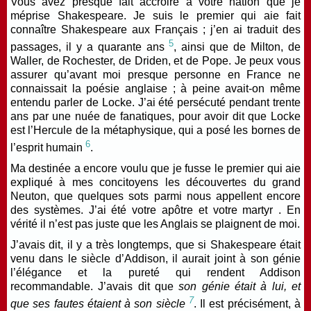
Vous avez presque fait accroire à votre nation que je
méprise Shakespeare. Je suis le premier qui aie fait
connaître Shakespeare aux Français ; j’en ai traduit des
5
passages, il y a quarante ans
, ainsi que de Milton, de
Waller, de Rochester, de Driden, et de Pope. Je peux vous
assurer qu’avant moi presque personne en France ne
connaissait la poésie anglaise ; à peine avait-on même
entendu parler de Locke. J’ai été persécuté pendant trente
ans par une nuée de fanatiques, pour avoir dit que Locke
est l’Hercule de la métaphysique, qui a posé les bornes de
6
l’esprit humain
.
Ma destinée a encore voulu que je fusse le premier qui aie
expliqué à mes concitoyens les découvertes du grand
Neuton, que quelques sots parmi nous appellent encore
des
systèmes
. J’ai été votre apôtre et votre martyr . En
vérité il n’est pas juste que les Anglais se plaignent de moi.
J’avais dit, il y a très longtemps, que si Shakespeare était
venu dans le siècle d’Addison, il aurait joint à son génie
l’élégance et la pureté qui rendent Addison
recommandable. J’avais dit
que
son génie était à lui, et
7
que ses fautes étaient à son siècle
.
Il est précisément, à