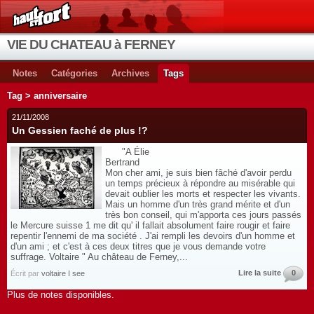
VIE DU CHATEAU à FERNEY
Notes
Catégories
Archives
Tags
Tag > anniversaire
21/11/2008
Un Gessien faché de plus !?
"A Élie
Bertrand
Mon cher ami, je suis bien fâché d'avoir perdu
un temps précieux à répondre au misérable qui
devait oublier les morts et respecter les vivants.
Mais un homme d'un très grand mérite et d'un
très bon conseil, qui m'apporta ces jours passés
le Mercure suisse 1 me dit qu' il fallait absolument faire rougir et faire
repentir l'ennemi de ma société . J'ai rempli les devoirs d'un homme et
d'un ami ; et c'est à ces deux titres que je vous demande votre
suffrage. Voltaire " Au château de Ferney,...
Lire la suite
0
Écrit par
voltaire I see
Plus de notes disponibles.