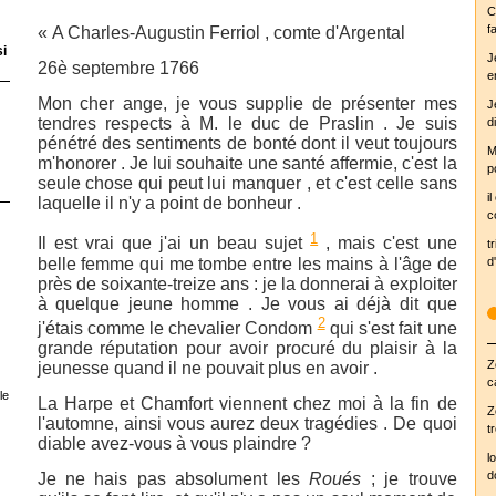
C
fa
« A Charles-Augustin Ferriol , comte d'Argental
si
J
26è septembre 1766
e
Mon cher ange, je vous supplie de présenter mes
J
tendres respects à M. le duc de Praslin . Je suis
d
pénétré des sentiments de bonté dont il veut toujours
M
m'honorer . Je lui souhaite une santé affermie, c'est la
p
seule chose qui peut lui manquer , et c'est celle sans
i
laquelle il n'y a point de bonheur .
c
1
Il est vrai que j'ai un beau sujet
, mais c'est une
tr
belle femme qui me tombe entre les mains à l'âge de
d'
près de soixante-treize ans : je la donnerai à exploiter
à quelque jeune homme . Je vous ai déjà dit que
2
j'étais comme le chevalier Condom
qui s'est fait une
grande réputation pour avoir procuré du plaisir à la
Z
jeunesse quand il ne pouvait plus en avoir .
c
le
La Harpe et Chamfort viennent chez moi à la fin de
Z
l'automne, ainsi vous aurez deux tragédies . De quoi
t
diable avez-vous à vous plaindre ?
l
d
Je ne hais pas absolument les
Roués
; je trouve