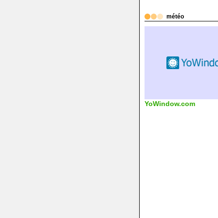
météo
YoWindow.com