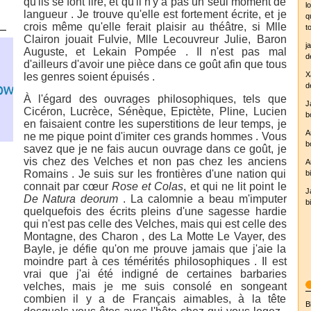
qu'ils se font lire, et qu'il n'y a pas un seul moment de
l
langueur . Je trouve qu'elle est fortement écrite, et je
q
crois même qu'elle ferait plaisir au théâtre, si Mlle
t
Clairon jouait Fulvie, Mlle Lecouvreur Julie, Baron
j
Auguste, et Lekain Pompée . Il n'est pas mal
d
d'ailleurs d'avoir une pièce dans ce goût afin que tous
X
les genres soient épuisés .
d
À l'égard des ouvrages philosophiques, tels que
J
Cicéron, Lucrèce, Sénèque, Epictète, Pline, Lucien
b
en faisaient contre les superstitions de leur temps, je
A
ne me pique point d'imiter ces grands hommes . Vous
b
yr.no
savez que je ne fais aucun ouvrage dans ce goût, je
vis chez des Velches et non pas chez les anciens
A
Romains . Je suis sur les frontières d'une nation qui
b
connait par cœur
Rose et Colas
, et qui ne lit point le
J
De Natura deorum
. La calomnie a beau m'imputer
b
quelquefois des écrits pleins d'une sagesse hardie
qui n'est pas celle des Velches, mais qui est celle des
Montagne, des Charon , des La Motte Le Vayer, des
Bayle, je défie qu'on me prouve jamais que j'aie la
moindre part à ces témérités philosophiques . Il est
vrai que j'ai été indigné de certaines barbaries
velches, mais je me suis consolé en songeant
combien il y a de Français aimables, à la tête
B