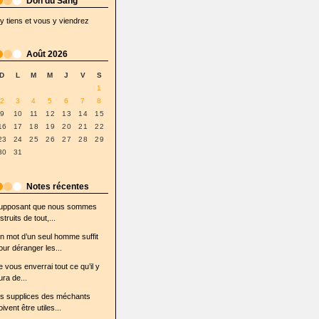
Don du Sang
'y tiens et vous y viendrez
Août 2026
D
L
M
M
J
V
S
1
2
3
4
5
6
7
8
9
10
11
12
13
14
15
16
17
18
19
20
21
22
23
24
25
26
27
28
29
30
31
Notes récentes
upposant que nous sommes
struits de tout,...
n mot d’un seul homme suffit
our déranger les...
e vous enverrai tout ce qu’il y
ura de...
es supplices des méchants
oivent être utiles...