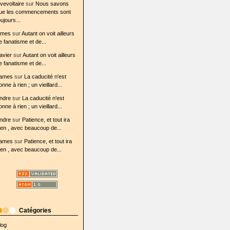
ovevoltaire
sur
Nous savons
ue les commencements sont
oujours...
ames
sur
Autant on voit ailleurs
e fanatisme et de...
avier
sur
Autant on voit ailleurs
e fanatisme et de...
ames
sur
La caducité n'est
onne à rien ; un vieillard...
ndre
sur
La caducité n'est
onne à rien ; un vieillard...
ndre
sur
Patience, et tout ira
ien , avec beaucoup de...
ames
sur
Patience, et tout ira
ien , avec beaucoup de...
Catégories
log