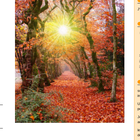
J
s
in
U
p
J
a
l
d