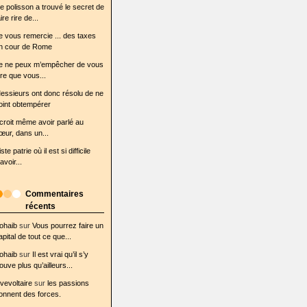
e polisson a trouvé le secret de
ire rire de...
e vous remercie ... des taxes
n cour de Rome
e ne peux m’empêcher de vous
ire que vous...
essieurs ont donc résolu de ne
oint obtempérer
l croit même avoir parlé au
œur, dans un...
iste patrie où il est si difficile
avoir...
Commentaires
récents
ohaib
sur
Vous pourrez faire un
apital de tout ce que...
ohaib
sur
Il est vrai qu’il s’y
rouve plus qu’ailleurs...
ovevoltaire
sur
les passions
onnent des forces.