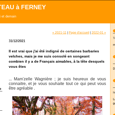
TEAU à FERNEY
ui et demain
« 2021-11
|
Page d'accueil
|
2022-01 »
T
31/12/2021
m
Il est vrai que j'ai été indigné de certaines barbaries
velches, mais je me suis consolé en songeant
combien il y a de Français aimables, à la tête desquels
vous êtes
D
... Mam'zelle Wagnière ; je suis heureux de vous
connaitre, et je vous souhaite tout ce qui peut vous
être agréable .
e
h
L
g