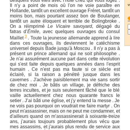
desquels vous êtes avec l'hôte chez qui vous logez .
v
Il n'y a point de mois où l'on ne voie paraître en
Hollande, tantôt un excellent ouvrage Fréret, tantôt un
moins bon, mais pourtant assez bon de Boulanger,
tantôt un autre éloquent et terrible de Bolingbroke .
On a réimprimé
Le Vicaire savoyard
, dégagé du
fatras d’
Émile
, avec quelques ouvrages du consul
3
Maillet
. Toute la jeunesse allemande apprend à lire
dans ces ouvrages, ils deviennent le catéchisme
universel depuis Bade jusqu'à Moscou . Il n'y a pas à
présent un prince allemand qui ne soit philosophe .
Je n'ai assurément aucune part dans cette révolution
qui s'est faite depuis quelques années dans l'esprit
humain . Ce n'est pas ma faute si ce siècle est
éclairé, si la raison a pénétré jusque dans les
cavernes . J'achève paisiblement ma vie sans sortir
de chez moi . Je bâtis un village, je défriche des
terres incultes, et je suis seulement fâché que le blé
vaille actuellement chez nous quarante francs le
setier . J’ai bâti une église, et j'y entend la messe . Je
ne vois pas pourquoi on voudrait me faire martyr . On
peut m'assassiner, mais on ne peut me condamner, et
d'ailleurs quand on m’assassinerait à soixante-treize
ans, j'aurais toujours probablement plus vécu que
mes assassins, et j'aurais plus rendu de service aux