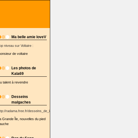
Ma belle amie loveV
op niveau sur Voltaire :
onsieur de voltaire
Les photos de
Kala69
u talent à revendre
Desseins
malgaches
ttp://radama.free.fr/desseins_de_la_semaine/
a Grande Île, nouvelles du pied
auche