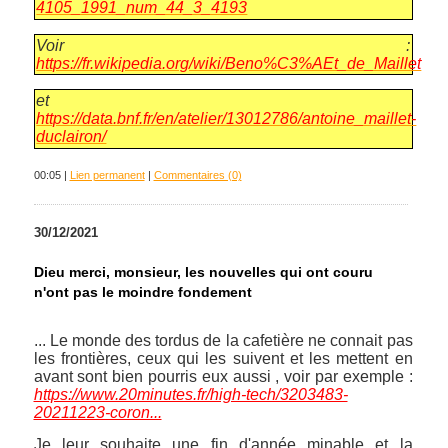
4105_1991_num_44_3_4193
Voir :
https://fr.wikipedia.org/wiki/Beno%C3%AEt_de_Maillet
et
https://data.bnf.fr/en/atelier/13012786/antoine_maillet-
duclairon/
00:05 |
Lien permanent
|
Commentaires (0)
30/12/2021
Dieu merci, monsieur, les nouvelles qui ont couru
n'ont pas le moindre fondement
... Le monde des tordus de la cafetière ne connait pas
les frontières, ceux qui les suivent et les mettent en
avant sont bien pourris eux aussi , voir par exemple :
https://www.20minutes.fr/high-tech/3203483-
20211223-coron...
Je leur souhaite une fin d'année minable et la