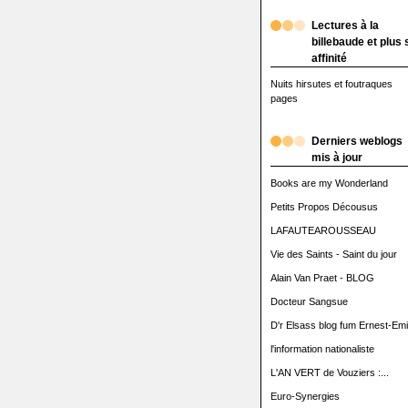
Lectures à la
billebaude et plus 
affinité
Nuits hirsutes et foutraques
pages
Derniers weblogs
mis à jour
Books are my Wonderland
Petits Propos Décousus
LAFAUTEAROUSSEAU
Vie des Saints - Saint du jour
Alain Van Praet - BLOG
Docteur Sangsue
D'r Elsass blog fum Ernest-Emi
l'information nationaliste
L'AN VERT de Vouziers :...
Euro-Synergies