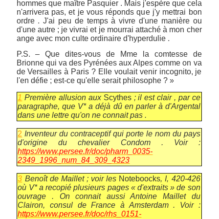
hommes que maître Pasquier . Mais j'espère que cela
n'arrivera pas, et je vous réponds que j'y mettrai bon
ordre . J'ai peu de temps à vivre d'une manière ou
d'une autre ; je vivrai et je mourrai attaché à mon cher
ange avec mon culte ordinaire d'hyperdulie .
P.S. – Que dites-vous de Mme la comtesse de
Brionne qui va des Pyrénées aux Alpes comme on va
de Versailles à Paris ? Elle voulait venir incognito, je
l'en défie ; est-ce qu'elle serait philosophe ? »
1
Première allusion aux
Scythes
; il est clair , par ce
paragraphe, que V* a déjà dû en parler à d'Argental
dans une lettre qu'on ne connait pas .
2
Inventeur du contraceptif qui porte le nom du pays
d'origine du chevalier Condom . Voir :
https://www.persee.fr/doc/pharm_0035-
2349_1996_num_84_309_4323
3
Benoît de Maillet ; voir les
Noteboocks
, I, 420-426
où V* a recopié plusieurs pages « d'extraits » de son
ouvrage . On connait aussi Antoine Maillet du
Clairon, consul de France à Amsterdam . Voir :
https://www.persee.fr/doc/rhs_0151-