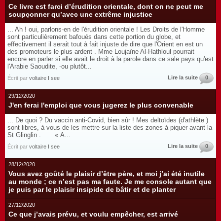
Ce livre est farci d’érudition orientale, dont on ne peut me
soupçonner qu’avec une extrême injustice
... Ah ! oui, parlons-en de l'érudition orientale ! Les Droits de l'Homme
sont particulièrement bafoués dans cette portion du globe, et
effectivement il serait tout à fait injuste de dire que l'Orient en est un
des promoteurs le plus ardent . Mme Loujaïne Al-Hathloul pourrait
encore en parler si elle avait le droit à la parole dans ce sale pays qu'est
l'Arabie Saoudite, -ou plutôt...
Lire la suite
0
Écrit par
voltaire I see
29/12/2020
J'en ferai l'emploi que vous jugerez le plus convenable
... De quoi ? Du vaccin anti-Covid, bien sûr ! Mes deltoïdes (d'athlète )
sont libres, à vous de les mettre sur la liste des zones à piquer avant la
St Glinglin . « A...
Lire la suite
0
Écrit par
voltaire I see
28/12/2020
Vous avez goûté le plaisir d’être père, et moi j’ai été inutile
au monde ; ce n’est pas ma faute. Je me console autant que
je puis par le plaisir insipide de bâtir et de planter
27/12/2020
Ce que j’avais prévu, et voulu empêcher, est arrivé