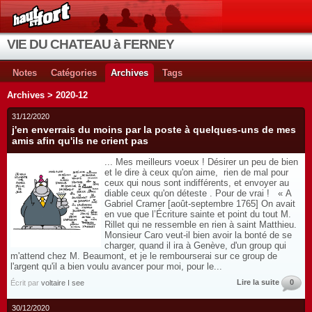
VIE DU CHATEAU à FERNEY
Notes
Catégories
Archives
Tags
Archives > 2020-12
31/12/2020
j'en enverrais du moins par la poste à quelques-uns de mes
amis afin qu'ils ne crient pas
... Mes meilleurs voeux ! Désirer un peu de bien
et le dire à ceux qu'on aime, rien de mal pour
ceux qui nous sont indifférents, et envoyer au
diable ceux qu'on déteste . Pour de vrai ! « A
Gabriel Cramer [août-septembre 1765] On avait
en vue que l’Écriture sainte et point du tout M.
Rillet qui ne ressemble en rien à saint Matthieu.
Monsieur Caro veut-il bien avoir la bonté de se
charger, quand il ira à Genève, d'un group qui
m'attend chez M. Beaumont, et je le rembourserai sur ce group de
l'argent qu'il a bien voulu avancer pour moi, pour le...
Lire la suite
0
Écrit par
voltaire I see
30/12/2020