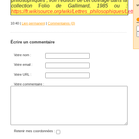
philosophiques
; voir l'édition de cet ouvrage dans la
v
collection
Folio
de Gallimard, 1985 ou :
https://fr.wikisource.org/wiki/Lettres_philosophiques/Lettr
10:40 |
Lien permanent
|
Commentaires (0)
Écrire un commentaire
Votre nom :
Votre email :
Votre URL :
Votre commentaire :
Retenir mes coordonnées :