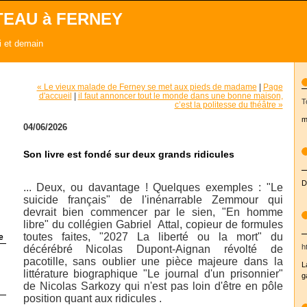
TEAU à FERNEY
ui et demain
« Le vieux malade de Ferney se met aux pieds de madame
|
Page
d'accueil
|
il faut annoncer tout le monde dans une bonne maison,
T
c’est la politesse du théâtre »
m
04/06/2026
Son livre est fondé sur deux grands ridicules
D
... Deux, ou davantage ! Quelques exemples : "Le
suicide français" de l'inénarrable Zemmour qui
devrait bien commencer par le sien,
"En homme
libre" du collégien Gabriel Attal, copieur de formules
toutes faites,
"2027 La liberté ou la mort" du
e
h
décérébré Nicolas Dupont-Aignan révolté de
pacotille, sans oublier une pièce majeure dans la
L
littérature biographique "Le journal d'un prisonnier"
g
de Nicolas Sarkozy qui n'est pas loin d'être en pôle
position quant aux ridicules .