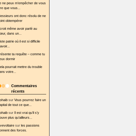
e ne peux m’empêcher de vous
ire que vous...
essieurs ont donc résolu de ne
oint obtempérer
l croit même avoir parlé au
œur, dans un...
iste patrie où il est si difficile
avoir...
résente ta requête – comme tu
eux dormir
ela pourrait mettre du trouble
ans votre...
Commentaires
récents
ohaib
sur
Vous pourrez faire un
apital de tout ce que...
ohaib
sur
Il est vrai qu’il s’y
rouve plus qu’ailleurs...
ovevoltaire
sur
les passions
onnent des forces.