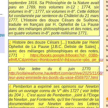
l
septembre 1816. Sa
Philosophie de la Nature
avait
q
paru en 1769, trois volumes in-12 ; 1774, six
t
volumes in-8° ; 1777, six volumes in-8°. Cette édition
fut condamnée par sentence du Châtelet du 21 mars
j
d
1777.
L’Histoire des douze Césars de Suétone,
traduite en français par H. Ophellot de La Pause
X
avec des mélanges philosophiques et des notes
, est
d
en quatre volumes in-8°, porte millésime 1771.
J
b
2
Histoire des douze Césars […] traduite par Henri
Ophellot de La Pause [J.B.C. Delisle de Sales] ,
A
b
avec des mélanges philosophiques et des notes
,
1771 :
https://books.google.fr/books?id=_03Bb-
yr.no
A
efmfUC&printsec=frontcover&hl=fr&source=gbs_ge_sum
b
J
3
Voir lettre du 6 juin 1770 :
b
http://voltaireathome.hautetfort.com/archive/2025/11/08/vo
leur-avez-emmielle-les-bords-du-vase-6569707.html
4
Pemberton a exprimé ses opinions sur Newton
dans un ouvrage connu de V* dès 1727 ( voir lettre
du 204 ) . C'est aussi de Pemberton , joint à l’
Éloge
de Newton
, par Fontenelle, qu'il tire l'essentiel de sa
documentation sur Newton dans les
Lettres
B