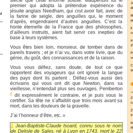
siècle que cette énorme sottise. Maupertuis fut le
J
premier qui adopta la prétendue expérience du
d
jésuite anglais Needham, qui crut avoir fait, avec de
si
la farine de seigle, des anguilles qui, le moment
M
p
d’après, engendraient d’autres anguilles. C’est la
honte éternelle de la France que des philosophes,
i
d’ailleurs instruits, aient fait servir ces inepties de
c
base à leurs systèmes.
tr
d'
Vous êtes bien loin, monsieur, de tomber dans de
pareils travers ; et je n’ai vu, dans votre livre, que du
P
génie, du goût, des connaissances et de la raison.
v
C
Vous vous défiez, sans doute, de tout ce que
d
rapportent des voyageurs qui ont ignoré la langue
des pays dont ils parlent . Défiez-vous aussi des
écrivains qui vous ont dit que Newton, dans sa
vieillesse, n’entendait plus ses ouvrages. Pemberton
4
dit expressément le contraire, et je puis vous le
Z
certifier. Sa tête ne s’affaiblit que trois mois avant sa
c
mort, dans les douleurs de la gravelle.
Z
J’ai l’honneur d’être, etc. »
t
l
1
Jean-Baptiste-Claude Isoard, connu sous le nom
d
de Delisle de Sales, né à Lyon en 1743, mort le 22