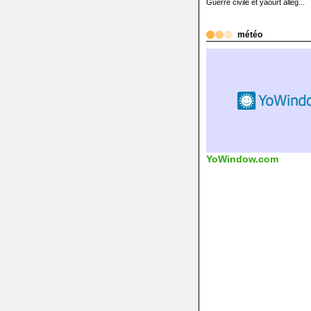
Guerre civile et yaourt allég...
météo
YoWindow.com