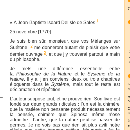
J
1
« A Jean-Baptiste Isoard Delisle de Sales
25 novembre [1770]
Je suis bien sûr, monsieur, que vos Mélanges sur
2
Suétone
me donneront autant de plaisir que votre
3
dernier ouvrage
, et que j’y trouverai partout la main
du philosophe.
Je mets une différence essentielle entre
la
Philosophie de la Nature
et le
Système de la
Nature
. Il y a, j’en conviens, deux ou trois chapitres
éloquents dans le
Système
, mais tout le reste est
J
déclamation et répétition.
a
l
L’auteur suppose tout, et ne prouve rien. Son livre est
d
fondé sur deux grands ridicules : l’un est la chimère
que la matière non pensante produit nécessairement
C
fa
la pensée, chimère que Spinosa même n’ose
admettre : l’autre, que la nature peut se passer de
J
germes. Je ne vois pas que rien ait plus avili notre
e