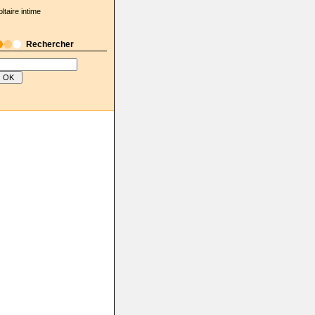
oltaire intime
e_14
Rechercher