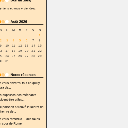
Don du Sang
'y tiens et vous y viendrez
Août 2026
D
L
M
M
J
V
S
1
2
3
4
5
6
7
8
9
10
11
12
13
14
15
16
17
18
19
20
21
22
23
24
25
26
27
28
29
30
31
Notes récentes
e vous enverrai tout ce qu’il y
ura de...
es supplices des méchants
oivent être utiles...
e polisson a trouvé le secret de
ire rire de...
e vous remercie ... des taxes
n cour de Rome