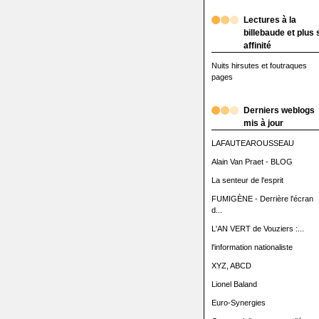
Lectures à la
billebaude et plus 
affinité
Nuits hirsutes et foutraques
pages
Derniers weblogs
mis à jour
LAFAUTEAROUSSEAU
Alain Van Praet - BLOG
La senteur de l'esprit
FUMIGÈNE - Derrière l'écran
d...
L'AN VERT de Vouziers :...
l'information nationaliste
XYZ, ABCD
Lionel Baland
Euro-Synergies