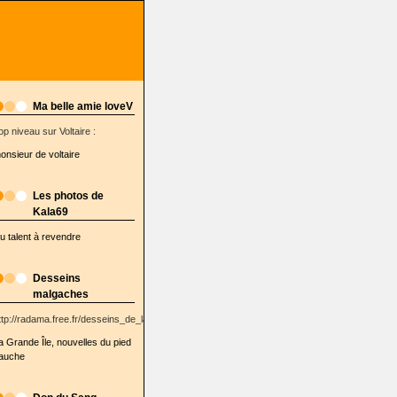
Ma belle amie loveV
op niveau sur Voltaire :
onsieur de voltaire
Les photos de
Kala69
u talent à revendre
Desseins
malgaches
ttp://radama.free.fr/desseins_de_la_semaine/
a Grande Île, nouvelles du pied
auche