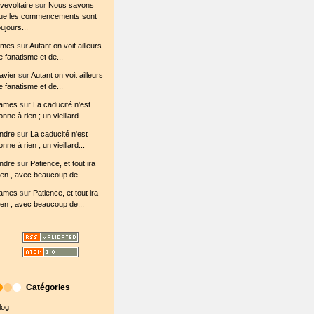
ovevoltaire
sur
Nous savons
ue les commencements sont
oujours...
ames
sur
Autant on voit ailleurs
e fanatisme et de...
avier
sur
Autant on voit ailleurs
e fanatisme et de...
ames
sur
La caducité n'est
onne à rien ; un vieillard...
ndre
sur
La caducité n'est
onne à rien ; un vieillard...
ndre
sur
Patience, et tout ira
mary_r&cad=0#v=onepage&q&f=false
ien , avec beaucoup de...
ames
sur
Patience, et tout ira
ien , avec beaucoup de...
us-
Catégories
log