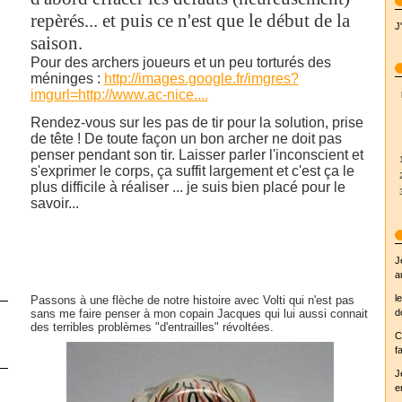
repèrés... et puis ce n'est que le début de la
J
saison.
Pour des archers joueurs et un peu torturés des
méninges :
http://images.google.fr/imgres?
imgurl=http://www.ac-nice....
Rendez-vous sur les pas de tir pour la solution, prise
de tête ! De toute façon un bon archer ne doit pas
penser pendant son tir. Laisser parler l'inconscient et
s'exprimer le corps, ça suffit largement et c'est ça le
plus difficile à réaliser ... je suis bien placé pour le
savoir...
J
a
l
Passons à une flèche de notre histoire avec Volti qui n'est pas
sans me faire penser à mon copain Jacques qui lui aussi connait
d
des terribles problèmes "d'entrailles" révoltées.
C
fa
J
e