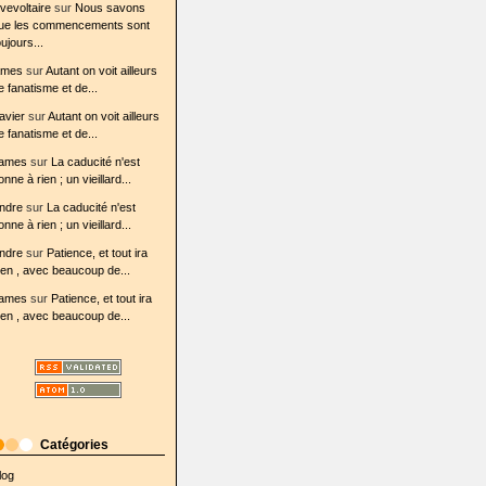
ovevoltaire
sur
Nous savons
ue les commencements sont
oujours...
ames
sur
Autant on voit ailleurs
e fanatisme et de...
avier
sur
Autant on voit ailleurs
e fanatisme et de...
ames
sur
La caducité n'est
onne à rien ; un vieillard...
ndre
sur
La caducité n'est
onne à rien ; un vieillard...
ndre
sur
Patience, et tout ira
ien , avec beaucoup de...
ames
sur
Patience, et tout ira
ien , avec beaucoup de...
Catégories
log