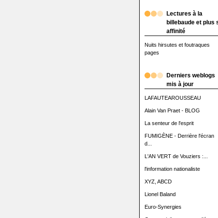
Lectures à la
billebaude et plus 
affinité
Nuits hirsutes et foutraques
pages
Derniers weblogs
mis à jour
LAFAUTEAROUSSEAU
Alain Van Praet - BLOG
La senteur de l'esprit
FUMIGÈNE - Derrière l'écran
d...
L'AN VERT de Vouziers :...
l'information nationaliste
XYZ, ABCD
Lionel Baland
Euro-Synergies