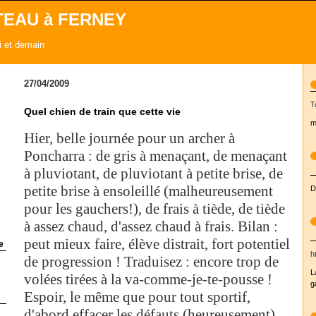
TEAU à FERNEY
ui et demain
27/04/2009
T
Quel chien de train que cette vie
m
Hier, belle journée pour un archer à
Poncharra : de gris à menaçant, de menaçant
à pluviotant, de pluviotant à petite brise, de
petite brise à ensoleillé (malheureusement
D
pour les gauchers!), de frais à tiède, de tiède
à assez chaud, d'assez chaud à frais. Bilan :
peut mieux faire, élève distrait, fort potentiel
e
h
de progression ! Traduisez : encore trop de
L
volées tirées à la va-comme-je-te-pousse !
g
Espoir, le même que pour tout sportif,
d'abord effacer les défauts (heureusement)