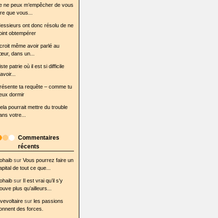
e ne peux m’empêcher de vous
ire que vous...
essieurs ont donc résolu de ne
oint obtempérer
l croit même avoir parlé au
œur, dans un...
iste patrie où il est si difficile
avoir...
résente ta requête – comme tu
eux dormir
ela pourrait mettre du trouble
ans votre...
Commentaires
récents
ohaib
sur
Vous pourrez faire un
apital de tout ce que...
ohaib
sur
Il est vrai qu’il s’y
rouve plus qu’ailleurs...
ovevoltaire
sur
les passions
onnent des forces.