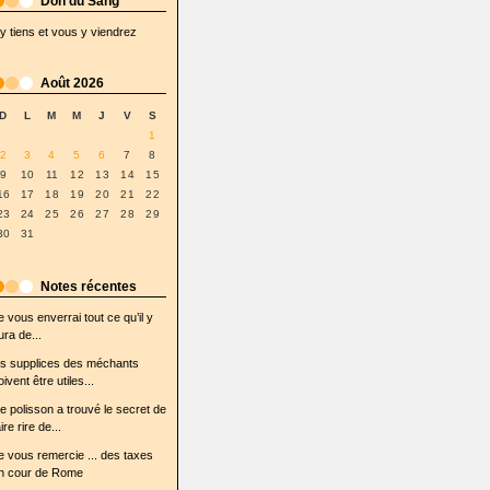
Don du Sang
'y tiens et vous y viendrez
Août 2026
D
L
M
M
J
V
S
1
2
3
4
5
6
7
8
9
10
11
12
13
14
15
16
17
18
19
20
21
22
23
24
25
26
27
28
29
30
31
Notes récentes
e vous enverrai tout ce qu’il y
ura de...
es supplices des méchants
oivent être utiles...
e polisson a trouvé le secret de
ire rire de...
e vous remercie ... des taxes
n cour de Rome