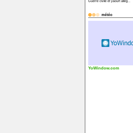
Guerre civile et yaourt allég...
météo
YoWindow.com