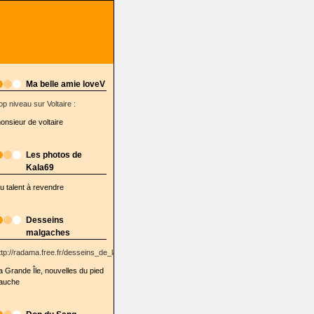
Ma belle amie loveV
op niveau sur Voltaire :
onsieur de voltaire
Les photos de
Kala69
u talent à revendre
Desseins
malgaches
ttp://radama.free.fr/desseins_de_la_semaine/
a Grande Île, nouvelles du pied
auche