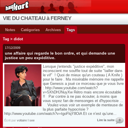
VIE DU CHATEAU à FERNEY
Notes
Catégories
Archives
Tags
Tag > didot
17/12/2009
une affaire qui regarde le bon ordre, et qui demande une
justice un peu expéditive.
Lorsque j'entends "justice expéditive", mon
inconscient me souffle tout de suite "tailler dans
le vif" ! Quoi de mieux qu'un couteau ( A Knife )
pour le faire . Ma misérable mémoire me rappelle
que Genesis a joué ce morceau que je vous livre
: http://www.youtube.com/watch?
v=5XhDHJNuyXw Rétro mais encore écoutable
!! Par contre à ne pas écouter, à moins que
vous soyez fan de mensonges et d'hypocrisie ...
Voulez-vous voir un exemple de menteuse de
la plus parfaite hypocrisie ?
http://www.youtube.com/watch?v=tgoFlqY8OiA Et ce n’est qu’une...
Lire la suite
0
Écrit par
voltaire I see