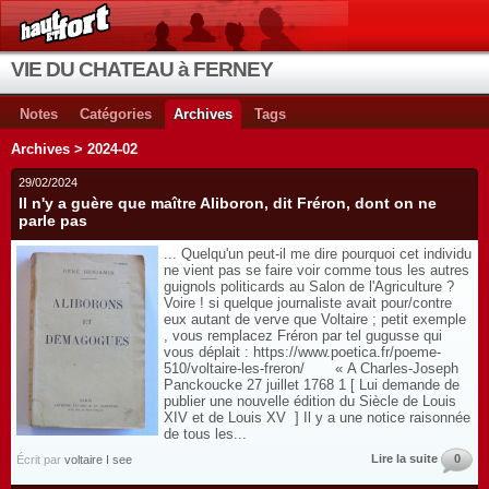
VIE DU CHATEAU à FERNEY
Notes
Catégories
Archives
Tags
Archives > 2024-02
29/02/2024
Il n'y a guère que maître Aliboron, dit Fréron, dont on ne
parle pas
... Quelqu'un peut-il me dire pourquoi cet individu
ne vient pas se faire voir comme tous les autres
guignols politicards au Salon de l'Agriculture ?
Voire ! si quelque journaliste avait pour/contre
eux autant de verve que Voltaire ; petit exemple
, vous remplacez Fréron par tel gugusse qui
vous déplait : https://www.poetica.fr/poeme-
510/voltaire-les-freron/ « A Charles-Joseph
Panckoucke 27 juillet 1768 1 [ Lui demande de
publier une nouvelle édition du Siècle de Louis
XIV et de Louis XV ] Il y a une notice raisonnée
de tous les...
Lire la suite
0
Écrit par
voltaire I see