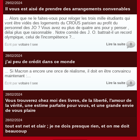
29/02/2024
Il vous est aisé de prendre des arrangements convenables
... Alors que ne le faites-vous pour reloger les trois mille étudiants qui
vont être vidés des logements du CROUS parisien au profit du
personnel des JO ? Vous avez eu plus de quatre ans pour y penser ,
délai plus que raisonnable . Notre comité des J. O. battrait-il un record
olympique, celui de l'incompétence ?...
Lire la suite
0
Écrit par
voltaire I see
28/02/2024
j’ai peu de crédit dans ce monde
... Si Macron a encore une once de réalisme, il doit en être convaincu
maintenant :...
Lire la suite
0
Écrit par
voltaire I see
28/02/2024
Vous trouverez chez moi des livres, de la liberté, l'amour de
la vérité, une estime parfaite pour vous, et une grande envie
de vous plaire
28/02/2024
tout est net et clair ; je ne dois presque rien, et on me doit
beaucoup